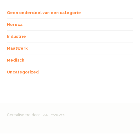
Geen onderdeel van een categorie
Horeca
Industrie
Maatwerk
Medisch
Uncategorized
Gerealiseerd door
H&R Products