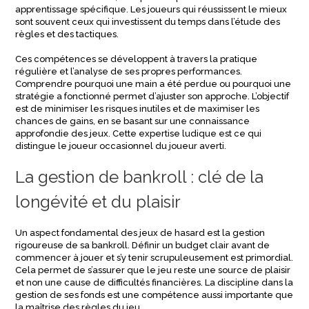
apprentissage spécifique. Les joueurs qui réussissent le mieux
sont souvent ceux qui investissent du temps dans l’étude des
règles et des tactiques.
Ces compétences se développent à travers la pratique
régulière et l’analyse de ses propres performances.
Comprendre pourquoi une main a été perdue ou pourquoi une
stratégie a fonctionné permet d’ajuster son approche. L’objectif
est de minimiser les risques inutiles et de maximiser les
chances de gains, en se basant sur une connaissance
approfondie des jeux. Cette expertise ludique est ce qui
distingue le joueur occasionnel du joueur averti.
La gestion de bankroll : clé de la
longévité et du plaisir
Un aspect fondamental des jeux de hasard est la gestion
rigoureuse de sa bankroll. Définir un budget clair avant de
commencer à jouer et s’y tenir scrupuleusement est primordial.
Cela permet de s’assurer que le jeu reste une source de plaisir
et non une cause de difficultés financières. La discipline dans la
gestion de ses fonds est une compétence aussi importante que
la maîtrise des règles du jeu.