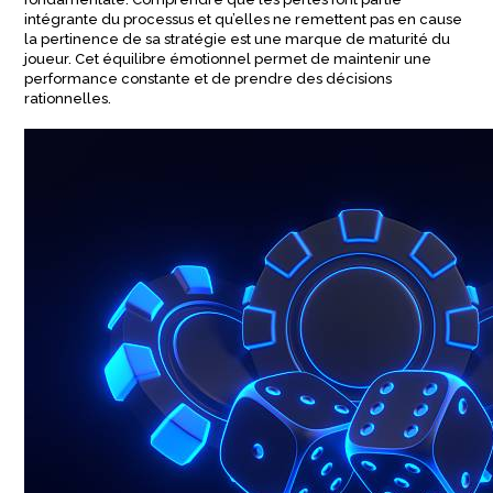
intégrante du processus et qu’elles ne remettent pas en cause
la pertinence de sa stratégie est une marque de maturité du
joueur. Cet équilibre émotionnel permet de maintenir une
performance constante et de prendre des décisions
rationnelles.