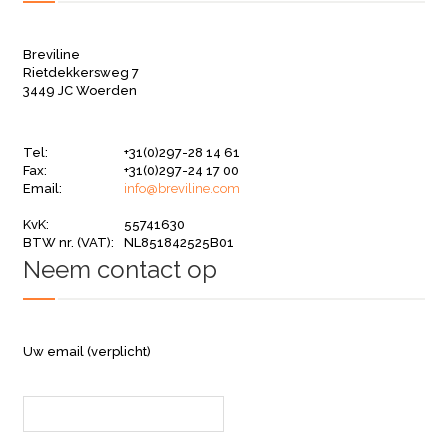
Breviline
Rietdekkersweg 7
3449 JC Woerden
Tel:
+31(0)297-28 14 61
Fax:
+31(0)297-24 17 00
Email:
info@breviline.com
KvK:
55741630
BTW nr. (VAT):
NL851842525B01
Neem contact op
Uw email (verplicht)