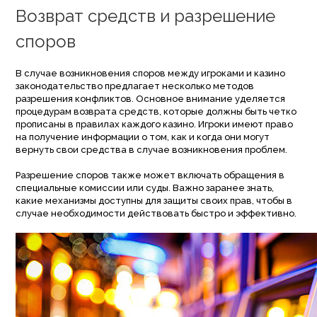
Возврат средств и разрешение
споров
В случае возникновения споров между игроками и казино
законодательство предлагает несколько методов
разрешения конфликтов. Основное внимание уделяется
процедурам возврата средств, которые должны быть четко
прописаны в правилах каждого казино. Игроки имеют право
на получение информации о том, как и когда они могут
вернуть свои средства в случае возникновения проблем.
Разрешение споров также может включать обращения в
специальные комиссии или суды. Важно заранее знать,
какие механизмы доступны для защиты своих прав, чтобы в
случае необходимости действовать быстро и эффективно.