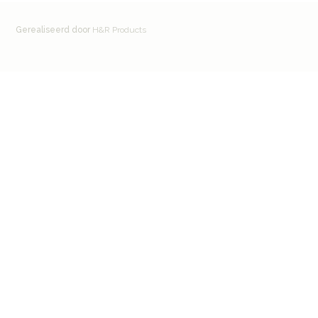
Gerealiseerd door
H&R Products