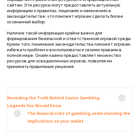
сайтам. Эти ресурсы могут предоставлять актуальную
информацию о правилах, лицензиях и изменениях в
законодательстве, что поможет игрокам сделать более
осознанный выбор.
Наличие такой информации крайне важно для
формирования безопасной и ответственной игровой среды.
Кроме того, понимание законодательства поможет игрокам
избежать проблем и воспользоваться своими правами в
полной мере. Онайн казино предоставляет множество
ресурсов для осведомленных игроков, позволяя им
принимать правильные решения.
Revealing the Truth Behind Casino Gambling
Legends You Should Know
The financial risks of gambling understanding the
implications on your wallet