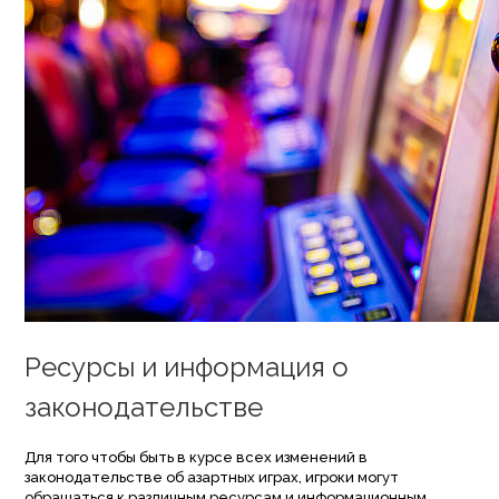
Ресурсы и информация о
законодательстве
Для того чтобы быть в курсе всех изменений в
законодательстве об азартных играх, игроки могут
обращаться к различным ресурсам и информационным