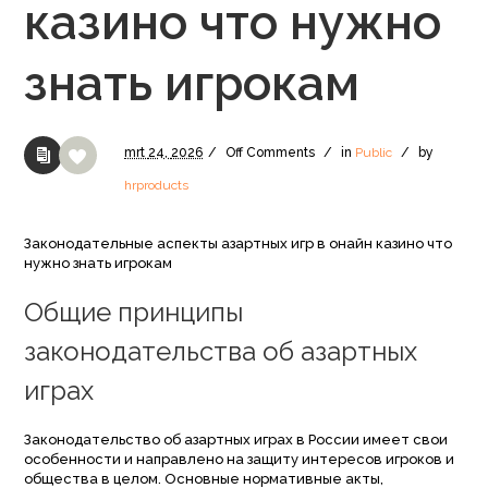
казино что нужно
знать игрокам
mrt
24,
2026
/
Off
Comments
/
in
Public
/
by
hrproducts
Законодательные аспекты азартных игр в онайн казино что
нужно знать игрокам
Общие принципы
законодательства об азартных
играх
Законодательство об азартных играх в России имеет свои
особенности и направлено на защиту интересов игроков и
общества в целом. Основные нормативные акты,