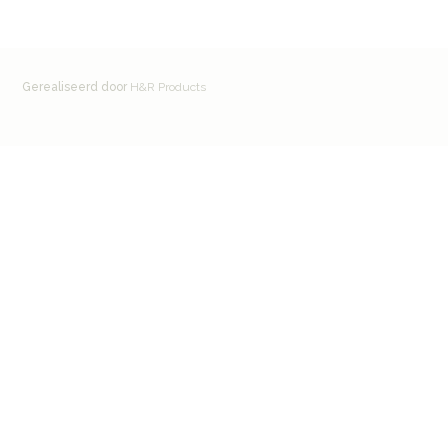
Gerealiseerd door
H&R Products