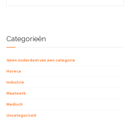
Categorieën
Geen onderdeel van een categorie
Horeca
Industrie
Maatwerk
Medisch
Uncategorized