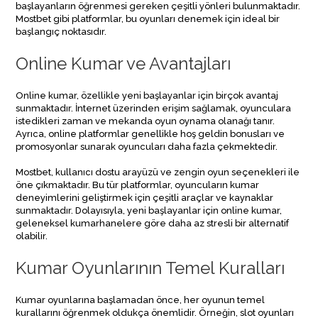
başlayanların öğrenmesi gereken çeşitli yönleri bulunmaktadır.
Mostbet gibi platformlar, bu oyunları denemek için ideal bir
başlangıç noktasıdır.
Online Kumar ve Avantajları
Online kumar, özellikle yeni başlayanlar için birçok avantaj
sunmaktadır. İnternet üzerinden erişim sağlamak, oyunculara
istedikleri zaman ve mekanda oyun oynama olanağı tanır.
Ayrıca, online platformlar genellikle hoş geldin bonusları ve
promosyonlar sunarak oyuncuları daha fazla çekmektedir.
Mostbet, kullanıcı dostu arayüzü ve zengin oyun seçenekleri ile
öne çıkmaktadır. Bu tür platformlar, oyuncuların kumar
deneyimlerini geliştirmek için çeşitli araçlar ve kaynaklar
sunmaktadır. Dolayısıyla, yeni başlayanlar için online kumar,
geleneksel kumarhanelere göre daha az stresli bir alternatif
olabilir.
Kumar Oyunlarının Temel Kuralları
Kumar oyunlarına başlamadan önce, her oyunun temel
kurallarını öğrenmek oldukça önemlidir. Örneğin, slot oyunları