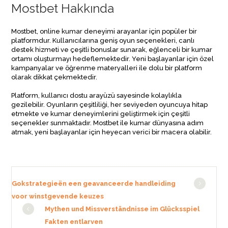
Mostbet Hakkında
Mostbet, online kumar deneyimi arayanlar için popüler bir
platformdur. Kullanıcılarına geniş oyun seçenekleri, canlı
destek hizmeti ve çeşitli bonuslar sunarak, eğlenceli bir kumar
ortamı oluşturmayı hedeflemektedir. Yeni başlayanlar için özel
kampanyalar ve öğrenme materyalleri ile dolu bir platform
olarak dikkat çekmektedir.
Platform, kullanıcı dostu arayüzü sayesinde kolaylıkla
gezilebilir. Oyunların çeşitliliği, her seviyeden oyuncuya hitap
etmekte ve kumar deneyimlerini geliştirmek için çeşitli
seçenekler sunmaktadır. Mostbet ile kumar dünyasına adım
atmak, yeni başlayanlar için heyecan verici bir macera olabilir.
Gokstrategieën een geavanceerde handleiding
voor winstgevende keuzes
Mythen und Missverständnisse im Glücksspiel
Fakten entlarven