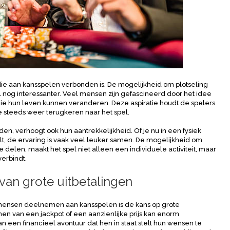
die aan kansspelen verbonden is. De mogelijkheid om plotseling
el nog interessanter. Veel mensen zijn gefascineerd door het idee
gie hun leven kunnen veranderen. Deze aspiratie houdt de spelers
 steeds weer terugkeren naar het spel.
den, verhoogt ook hun aantrekkelijkheid. Of je nu in een fysiek
lt, de ervaring is vaak veel leuker samen. De mogelijkheid om
delen, maakt het spel niet alleen een individuele activiteit, maar
erbindt.
van grote uitbetalingen
ensen deelnemen aan kansspelen is de kans op grote
en van een jackpot of een aanzienlijke prijs kan enorm
n een financieel avontuur dat hen in staat stelt hun wensen te