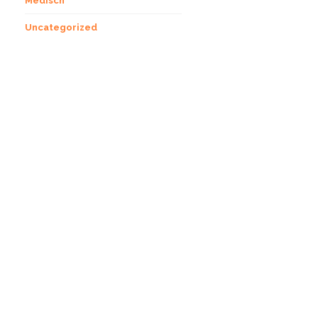
Medisch
Uncategorized