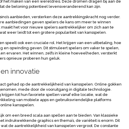
s of het maken van een wereldreis. Deze dromen dragen bij aan de
at de beloning potentieel levensveranderend kan zijn.
sino’s aanbieden, versterken deze aantrekkingskracht nog verder.
ere aanbiedingen geven spelers de kans om meer te winnen
 maakt het voor nieuwe spelers aantrekkelijker om zich aan te
at weer leidt tot een grotere populariteit van kansspelen.
 speelt ook een cruciale rol. Het krijgen van een uitbetaling, hoe
g en opwinding geven. Dit stimuleert spelers om vaker te spelen,
len ervaren. Het winnen, zelfs in kleine hoeveelheden, versterkt
lers opnieuw proberen hun geluk.
 en innovatie
act gehad op de aantrekkelijkheid van kansspelen. Online gokken
oegenomen, mede door de vooruitgang in digitale technologie.
rijgen tot hun favoriete spellen vanaf elke locatie, wat de
ikkeling van mobiele apps en gebruiksvriendelijke platforms
 online kansspelen.
jk om een breed scala aan spellen aan te bieden. Van klassieke
et indrukwekkende graphics en thema’s, de variëteit is enorm. Dit
is, wat de aantrekkelijkheid van kansspelen vergroot. De constante