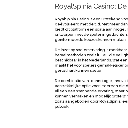
RoyalSpinia Casino: D
RoyalSpinia Casino is een uitstekend vo
geëvolueerd met de tijd. Met meer dan 
biedt dit platform een scala aan mogeli
ontworpen met de speler in gedachten,
geïnformeerde keuzes kunnen maken.
De inzet op spelerservaring is merkbaar
betaalmethoden zoals iDEAL, die veiligh
beschikbaar in het Nederlands, wat een 
maakt het voor spelers gemakkelijker 
gerust hart kunnen spelen.
De combinatie van technologie, innovati
aantrekkelijke optie voor iedereen die 
alleen een spannende ervaring, maar oo
kunnen vermaken en mogelijk grote wins
zoals aangeboden door RoyalSpinia, ee
publiek.