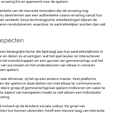
 ervaring fris en spannend voor de spelers.
ijn enkele van de nieuwste innovaties die de ervaring nog
u deelnemen aan een authentieke casino-ervaring vanuit hun
spel versterkt. Deze technologische ontwikkelingen blijven de
en revolutioneren, waardoor ze aantrekkelijker worden dan ooit
 aspecten
n belangrijke factor die bijdraagt aan hun aantrekkelijkheid. In
r en delen ze ervaringen, wat het spel leuker en interactiever
den tot vriendschappen en een gevoel van gemeenschap, wat het
van successen en het ondersteunen van elkaar in verloren
sen spelers.
ale dimensie, zij het op een andere manier. Veel platforms
en die spelers in staat stellen om met elkaar te communiceren.
grotere groep of gemeenschap kan spelers motiveren om vaker te
iale aspect van kansspelen maakt ze niet alleen een individuele
varing.
 invloed op de bredere sociale cultuur. De groei van
llen live kunnen uitzenden, heeft een nieuwe laag van interactie