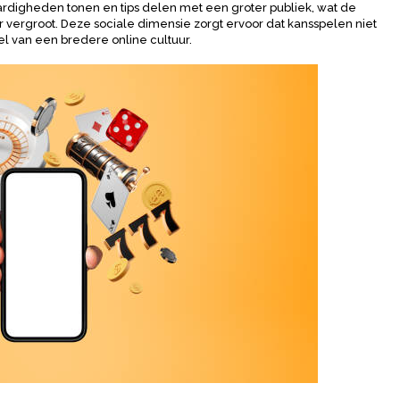
rdigheden tonen en tips delen met een groter publiek, wat de
 vergroot. Deze sociale dimensie zorgt ervoor dat kansspelen niet
l van een bredere online cultuur.