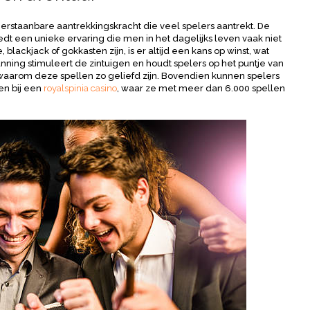
staanbare aantrekkingskracht die veel spelers aantrekt. De
dt een unieke ervaring die men in het dagelijks leven vaak niet
, blackjack of gokkasten zijn, is er altijd een kans op winst, wat
nning stimuleert de zintuigen en houdt spelers op het puntje van
 waarom deze spellen zo geliefd zijn. Bovendien kunnen spelers
en bij een
royalspinia casino
, waar ze met meer dan 6.000 spellen