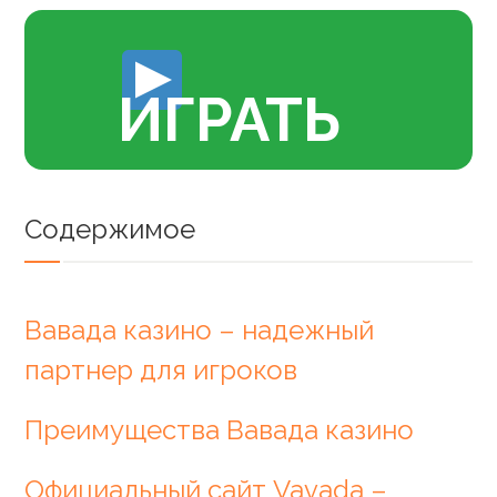
ИГРАТЬ
Содержимое
Вавада казино – надежный
партнер для игроков
Преимущества Вавада казино
Официальный сайт Vavada –