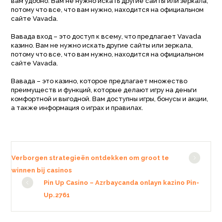
вам удобно. Вам не нужно искать другие сайты или зеркала,
потому что все, что вам нужно, находится на официальном
сайте Vavada.
Вавада вход – это доступ к всему, что предлагает Vavada
казино. Вам не нужно искать другие сайты или зеркала,
потому что все, что вам нужно, находится на официальном
сайте Vavada.
Вавада – это казино, которое предлагает множество
преимуществ и функций, которые делают игру на деньги
комфортной и выгодной. Вам доступны игры, бонусы и акции,
а также информация о играх и правилах.
Verborgen strategieën ontdekken om groot te
winnen bij casinos
Pin Up Casino – Azrbaycanda onlayn kazino Pin-
Up.2761