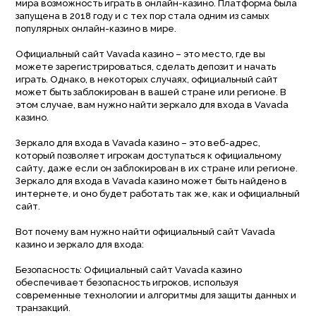
мира возможность играть в онлайн-казино. Платформа была
запущена в 2018 году и с тех пор стала одним из самых
популярных онлайн-казино в мире.
Официальный сайт Vavada казино – это место, где вы
можете зарегистрироваться, сделать депозит и начать
играть. Однако, в некоторых случаях, официальный сайт
может быть заблокирован в вашей стране или регионе. В
этом случае, вам нужно найти зеркало для входа в Vavada
казино.
Зеркало для входа в Vavada казино – это веб-адрес,
который позволяет игрокам доступаться к официальному
сайту, даже если он заблокирован в их стране или регионе.
Зеркало для входа в Vavada казино может быть найдено в
интернете, и оно будет работать так же, как и официальный
сайт.
Вот почему вам нужно найти официальный сайт Vavada
казино и зеркало для входа:
Безопасность: Официальный сайт Vavada казино
обеспечивает безопасность игроков, используя
современные технологии и алгоритмы для защиты данных и
транзакций.