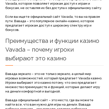
Vavada, которое позволяет игрокам доступ к играм и
бонусам, не оставляя их без доступа к официальному сайту.
Если вы ищете официальный сайт Vavada, то вы на правом
пути. Вавада – это популярное онлайн-казино, которое
предлагает игрокам доступ к широкому спектру игр и
бонусов.
Преимущества и функции казино
Vavada – почему игроки
выбирают это казино
Вавада зеркало – это не только зеркало, а целый мир
игровых возможностей, который предлагает Vavada казино.
Игроки выбирают это казино потому, что оно предлагает
множество преимуществ и функций, которые делают игру
на деньги комфортной и выгодной.
Вавада официальный сайт – это место, где вы можете
найти все, что вам нужно для игры на деньги. Вавада
рабочее зеркало – это зеркало, которое работает