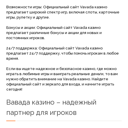
Возможности игры: Официальный сайт Vavada казино
предлагает широкий спектр игр, включая слоты, карточные
игры, рулетку и другие.
Бонусы и акции: Официальный сайт Vavada казино
предлагает различные бонусы и акции для новых и
постоянных игроков.
24/7 поддержка: Официальный сайт Vavada казино
предлагает 24/7 поддержку, чтобы помочь игрокам в любое
время.
Если вы ищете надежное и безопасное казино, где можно
играть в любимые игры и выиграть реальные деньги, то вам
нужно обратить внимание на Vavada казино. Найдите
официальный сайт и зеркало для входа, и начните играть
сегодня!
Вавада казино – надежный
партнер для игроков