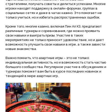
стратегиями, получать советы и делиться успехами. Многие
игроки находят поддержку в онлайн-форумах, группах в
социальных сетях и даже в чатах казино. Это помогает не
только учиться, но и избегать распространенных ошибок.
Кроме того, многие казино, включая Пин Ап КЗ, предлагают
различные турниры и соревнования, где можно проявить
свои навыки и выиграть призы. Участие в таких
мероприятиях не только приносит удовольствие, но и дает
возможность улучшить свои навыки в игре, а также завести
новые знакомства.
Важно помнить, что азартные игры – это не только
индивидуальная активность, но и возможность стать частью
большого сообщества. Регулярное участие в обсуждениях и
турнирах поможет вам быть в курсе последних новинок и
тенденций в мире азартных игр.