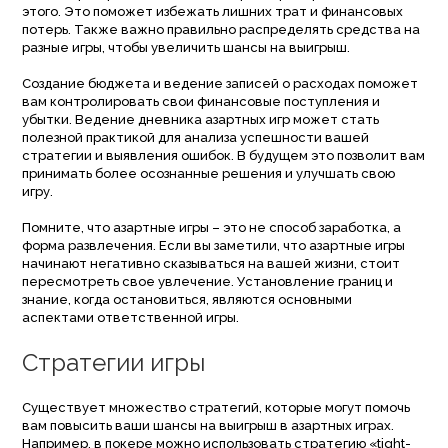
этого. Это поможет избежать лишних трат и финансовых
потерь. Также важно правильно распределять средства на
разные игры, чтобы увеличить шансы на выигрыш.
Создание бюджета и ведение записей о расходах поможет
вам контролировать свои финансовые поступления и
убытки. Ведение дневника азартных игр может стать
полезной практикой для анализа успешности вашей
стратегии и выявления ошибок. В будущем это позволит вам
принимать более осознанные решения и улучшать свою
игру.
Помните, что азартные игры – это не способ заработка, а
форма развлечения. Если вы заметили, что азартные игры
начинают негативно сказываться на вашей жизни, стоит
пересмотреть свое увлечение. Установление границ и
знание, когда остановиться, являются основными
аспектами ответственной игры.
Стратегии игры
Существует множество стратегий, которые могут помочь
вам повысить ваши шансы на выигрыш в азартных играх.
Например, в покере можно использовать стратегию «tight-