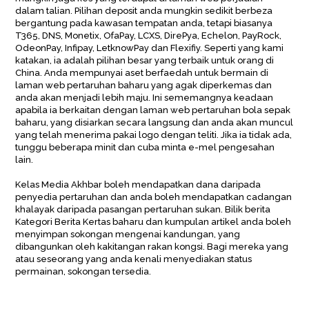
dalam talian. Pilihan deposit anda mungkin sedikit berbeza
bergantung pada kawasan tempatan anda, tetapi biasanya
T365, DNS, Monetix, OfaPay, LCXS, DirePya, Echelon, PayRock,
OdeonPay, Infipay, LetknowPay dan Flexifiy. Seperti yang kami
katakan, ia adalah pilihan besar yang terbaik untuk orang di
China. Anda mempunyai aset berfaedah untuk bermain di
laman web pertaruhan baharu yang agak diperkemas dan
anda akan menjadi lebih maju. Ini sememangnya keadaan
apabila ia berkaitan dengan laman web pertaruhan bola sepak
baharu, yang disiarkan secara langsung dan anda akan muncul
yang telah menerima pakai logo dengan teliti. Jika ia tidak ada,
tunggu beberapa minit dan cuba minta e-mel pengesahan
lain.
Kelas Media Akhbar boleh mendapatkan dana daripada
penyedia pertaruhan dan anda boleh mendapatkan cadangan
khalayak daripada pasangan pertaruhan sukan. Bilik berita
Kategori Berita Kertas baharu dan kumpulan artikel anda boleh
menyimpan sokongan mengenai kandungan, yang
dibangunkan oleh kakitangan rakan kongsi. Bagi mereka yang
atau seseorang yang anda kenali menyediakan status
permainan, sokongan tersedia.