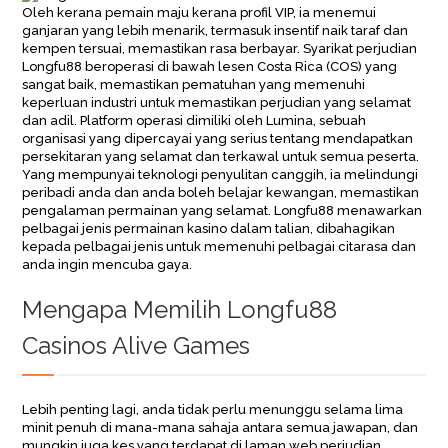
Oleh kerana pemain maju kerana profil VIP, ia menemui
ganjaran yang lebih menarik, termasuk insentif naik taraf dan
kempen tersuai, memastikan rasa berbayar. Syarikat perjudian
Longfu88 beroperasi di bawah lesen Costa Rica (COS) yang
sangat baik, memastikan pematuhan yang memenuhi
keperluan industri untuk memastikan perjudian yang selamat
dan adil. Platform operasi dimiliki oleh Lumina, sebuah
organisasi yang dipercayai yang serius tentang mendapatkan
persekitaran yang selamat dan terkawal untuk semua peserta.
Yang mempunyai teknologi penyulitan canggih, ia melindungi
peribadi anda dan anda boleh belajar kewangan, memastikan
pengalaman permainan yang selamat. Longfu88 menawarkan
pelbagai jenis permainan kasino dalam talian, dibahagikan
kepada pelbagai jenis untuk memenuhi pelbagai citarasa dan
anda ingin mencuba gaya.
Mengapa Memilih Longfu88
Casinos Alive Games
Lebih penting lagi, anda tidak perlu menunggu selama lima
minit penuh di mana-mana sahaja antara semua jawapan, dan
mungkin juga kes yang terdapat di laman web perjudian