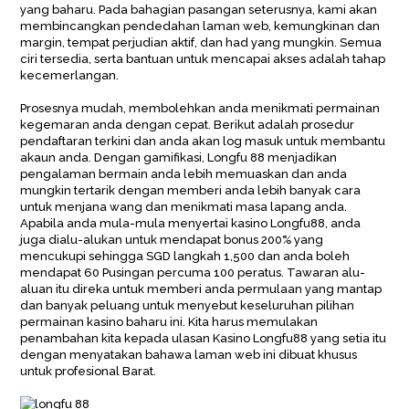
yang baharu. Pada bahagian pasangan seterusnya, kami akan
membincangkan pendedahan laman web, kemungkinan dan
margin, tempat perjudian aktif, dan had yang mungkin. Semua
ciri tersedia, serta bantuan untuk mencapai akses adalah tahap
kecemerlangan.
Prosesnya mudah, membolehkan anda menikmati permainan
kegemaran anda dengan cepat. Berikut adalah prosedur
pendaftaran terkini dan anda akan log masuk untuk membantu
akaun anda. Dengan gamifikasi, Longfu 88 menjadikan
pengalaman bermain anda lebih memuaskan dan anda
mungkin tertarik dengan memberi anda lebih banyak cara
untuk menjana wang dan menikmati masa lapang anda.
Apabila anda mula-mula menyertai kasino Longfu88, anda
juga dialu-alukan untuk mendapat bonus 200% yang
mencukupi sehingga SGD langkah 1,500 dan anda boleh
mendapat 60 Pusingan percuma 100 peratus. Tawaran alu-
aluan itu direka untuk memberi anda permulaan yang mantap
dan banyak peluang untuk menyebut keseluruhan pilihan
permainan kasino baharu ini. Kita harus memulakan
penambahan kita kepada ulasan Kasino Longfu88 yang setia itu
dengan menyatakan bahawa laman web ini dibuat khusus
untuk profesional Barat.