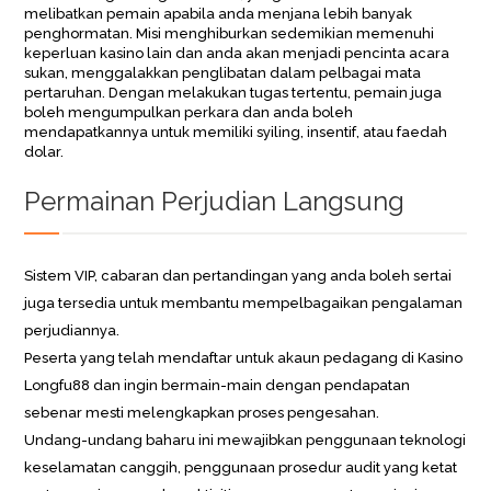
melibatkan pemain apabila anda menjana lebih banyak
penghormatan. Misi menghiburkan sedemikian memenuhi
keperluan kasino lain dan anda akan menjadi pencinta acara
sukan, menggalakkan penglibatan dalam pelbagai mata
pertaruhan. Dengan melakukan tugas tertentu, pemain juga
boleh mengumpulkan perkara dan anda boleh
mendapatkannya untuk memiliki syiling, insentif, atau faedah
dolar.
Permainan Perjudian Langsung
Sistem VIP, cabaran dan pertandingan yang anda boleh sertai
juga tersedia untuk membantu mempelbagaikan pengalaman
perjudiannya.
Peserta yang telah mendaftar untuk akaun pedagang di Kasino
Longfu88 dan ingin bermain-main dengan pendapatan
sebenar mesti melengkapkan proses pengesahan.
Undang-undang baharu ini mewajibkan penggunaan teknologi
keselamatan canggih, penggunaan prosedur audit yang ketat