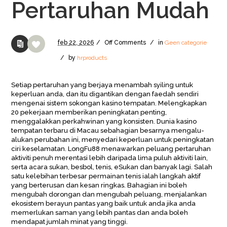
Pertaruhan Mudah
feb
22,
2026
/
Off
Comments
/
in
Geen categorie
/
by
hrproducts
Setiap pertaruhan yang berjaya menambah syiling untuk
keperluan anda, dan itu digantikan dengan faedah sendiri
mengenai sistem sokongan kasino tempatan. Melengkapkan
20 pekerjaan memberikan peningkatan penting,
menggalakkan perkahwinan yang konsisten. Dunia kasino
tempatan terbaru di Macau sebahagian besarnya mengalu-
alukan perubahan ini, menyedari keperluan untuk peningkatan
ciri keselamatan.
LongFu88 menawarkan peluang pertaruhan
aktiviti penuh merentasi lebih daripada lima puluh aktiviti lain,
serta acara sukan, besbol, tenis, eSukan dan banyak lagi. Salah
satu kelebihan terbesar permainan tenis ialah langkah aktif
yang berterusan dan kesan ringkas. Bahagian ini boleh
mengubah dorongan dan mengubah peluang, menjalankan
ekosistem berayun pantas yang baik untuk anda jika anda
memerlukan saman yang lebih pantas dan anda boleh
mendapat jumlah minat yang tinggi.