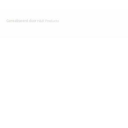
Gerealiseerd door
H&R Products