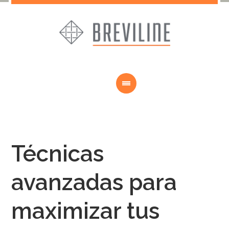
Técnicas
avanzadas para
maximizar tus