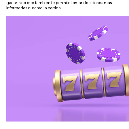
ganar, sino que también te permite tomar decisiones más
informadas durante la partida.