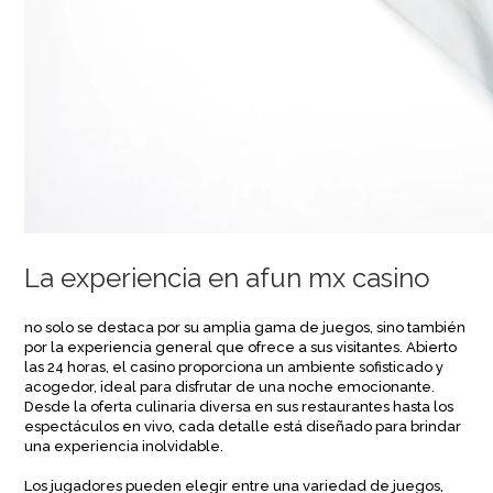
La experiencia en afun mx casino
no solo se destaca por su amplia gama de juegos, sino también
por la experiencia general que ofrece a sus visitantes. Abierto
las 24 horas, el casino proporciona un ambiente sofisticado y
acogedor, ideal para disfrutar de una noche emocionante.
Desde la oferta culinaria diversa en sus restaurantes hasta los
espectáculos en vivo, cada detalle está diseñado para brindar
una experiencia inolvidable.
Los jugadores pueden elegir entre una variedad de juegos,