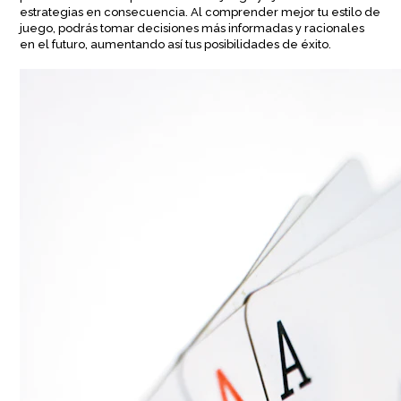
estrategias en consecuencia. Al comprender mejor tu estilo de
juego, podrás tomar decisiones más informadas y racionales
en el futuro, aumentando así tus posibilidades de éxito.