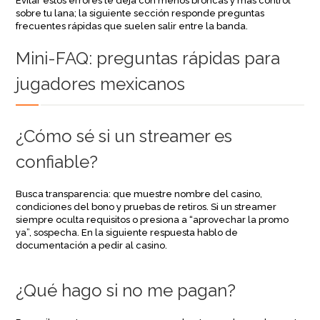
Evitar estos errores te deja con menos broncas y más control
sobre tu lana; la siguiente sección responde preguntas
frecuentes rápidas que suelen salir entre la banda.
Mini-FAQ: preguntas rápidas para
jugadores mexicanos
¿Cómo sé si un streamer es
confiable?
Busca transparencia: que muestre nombre del casino,
condiciones del bono y pruebas de retiros. Si un streamer
siempre oculta requisitos o presiona a “aprovechar la promo
ya”, sospecha. En la siguiente respuesta hablo de
documentación a pedir al casino.
¿Qué hago si no me pagan?