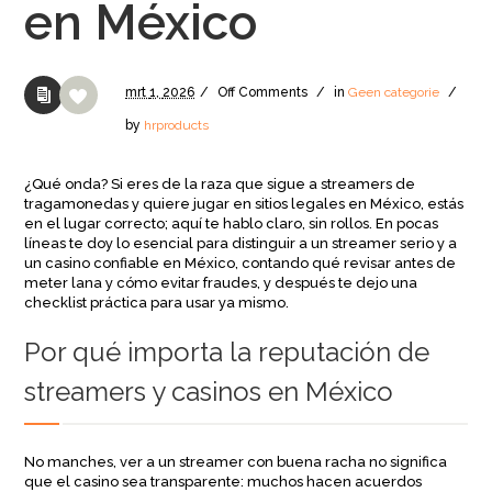
en México
mrt
1,
2026
/
Off
Comments
/
in
Geen categorie
/
by
hrproducts
¿Qué onda? Si eres de la raza que sigue a streamers de
tragamonedas y quiere jugar en sitios legales en México, estás
en el lugar correcto; aquí te hablo claro, sin rollos. En pocas
líneas te doy lo esencial para distinguir a un streamer serio y a
un casino confiable en México, contando qué revisar antes de
meter lana y cómo evitar fraudes, y después te dejo una
checklist práctica para usar ya mismo.
Por qué importa la reputación de
streamers y casinos en México
No manches, ver a un streamer con buena racha no significa
que el casino sea transparente: muchos hacen acuerdos