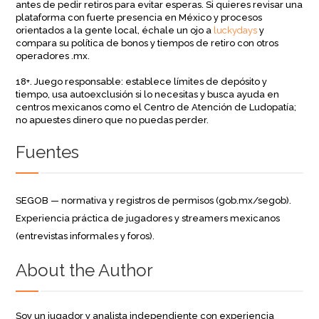
antes de pedir retiros para evitar esperas. Si quieres revisar una
plataforma con fuerte presencia en México y procesos
orientados a la gente local, échale un ojo a
luckydays
y
compara su política de bonos y tiempos de retiro con otros
operadores .mx.
18+. Juego responsable: establece límites de depósito y
tiempo, usa autoexclusión si lo necesitas y busca ayuda en
centros mexicanos como el Centro de Atención de Ludopatía;
no apuestes dinero que no puedas perder.
Fuentes
SEGOB — normativa y registros de permisos (gob.mx/segob).
Experiencia práctica de jugadores y streamers mexicanos
(entrevistas informales y foros).
About the Author
Soy un jugador y analista independiente con experiencia