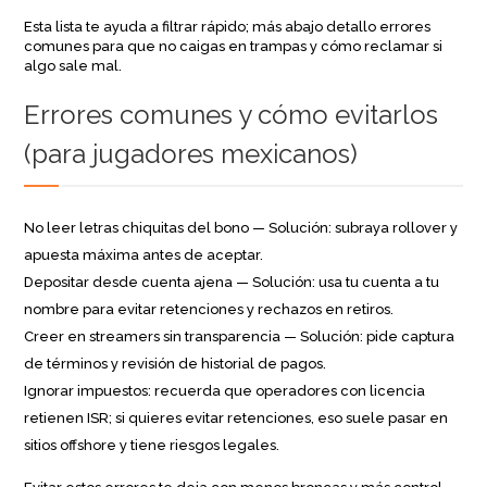
Esta lista te ayuda a filtrar rápido; más abajo detallo errores
comunes para que no caigas en trampas y cómo reclamar si
algo sale mal.
Errores comunes y cómo evitarlos
(para jugadores mexicanos)
No leer letras chiquitas del bono — Solución: subraya rollover y
apuesta máxima antes de aceptar.
Depositar desde cuenta ajena — Solución: usa tu cuenta a tu
nombre para evitar retenciones y rechazos en retiros.
Creer en streamers sin transparencia — Solución: pide captura
de términos y revisión de historial de pagos.
Ignorar impuestos: recuerda que operadores con licencia
retienen ISR; si quieres evitar retenciones, eso suele pasar en
sitios offshore y tiene riesgos legales.