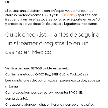
útil.
Si buscas una plataforma con enfoque MX, comprobantes
claros y métodos como OXXO y SPEI,
luckydays
aparece con
frecuencia en reseñas locales por ofrecer soporte en español
y procesos de verificación típicos para jugadores mexicanos.
Quick checklist — antes de seguir a
un streamer o registrarte en un
casino en México
Verifica permiso SEGOB visible en la web.
Confirma métodos: OXXO Pay, SPEI, CoDi o Todito Cash.
Lee condiciones del bono: rollover, juegos excluidos, apuesta
máxima.
Comprueba tiempos de retiro y requisitos KYC (INE,
comprobante).
Chequea la atención: chat en horario y correo en español.