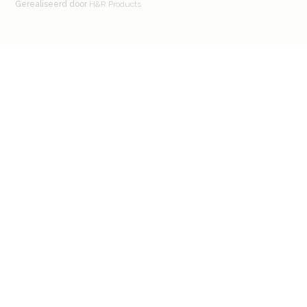
Gerealiseerd door
H&R Products