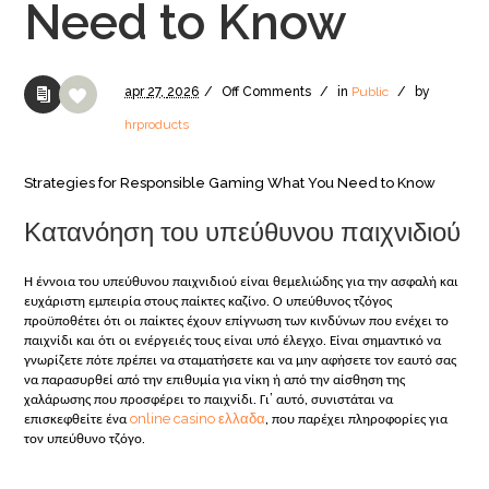
Need to Know
apr
27,
2026
/
Off
Comments
/
in
Public
/
by
hrproducts
Strategies for Responsible Gaming What You Need to Know
Κατανόηση του υπεύθυνου παιχνιδιού
Η έννοια του υπεύθυνου παιχνιδιού είναι θεμελιώδης για την ασφαλή και
ευχάριστη εμπειρία στους παίκτες καζίνο. Ο υπεύθυνος τζόγος
προϋποθέτει ότι οι παίκτες έχουν επίγνωση των κινδύνων που ενέχει το
παιχνίδι και ότι οι ενέργειές τους είναι υπό έλεγχο. Είναι σημαντικό να
γνωρίζετε πότε πρέπει να σταματήσετε και να μην αφήσετε τον εαυτό σας
να παρασυρθεί από την επιθυμία για νίκη ή από την αίσθηση της
χαλάρωσης που προσφέρει το παιχνίδι. Γι’ αυτό, συνιστάται να
επισκεφθείτε ένα
online casino ελλαδα
, που παρέχει πληροφορίες για
τον υπεύθυνο τζόγο.