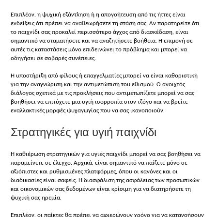
Επιπλέον, η ψυχική εξάντληση ή η απογοήτευση από τις ήττες είναι
ενδείξεις ότι πρέπει να αναθεωρήσετε τη στάση σας. Αν παρατηρείτε ότι
το παιχνίδι σας προκαλεί περισσότερο άγχος από διασκέδαση, είναι
σημαντικό να σταματήσετε και να αναζητήσετε βοήθεια. Η επιμονή σε
αυτές τις καταστάσεις μόνο επιδεινώνει το πρόβλημα και μπορεί να
οδηγήσει σε σοβαρές συνέπειες.
Η υποστήριξη από φίλους ή επαγγελματίες μπορεί να είναι καθοριστική
για την αναγνώριση και την αντιμετώπιση του εθισμού. Ο ανοιχτός
διάλογος σχετικά με τις προκλήσεις που αντιμετωπίζετε μπορεί να σας
βοηθήσει να επιτύχετε μια υγιή ισορροπία στον τζόγο και να βρείτε
εναλλακτικές μορφές ψυχαγωγίας που να σας ικανοποιούν.
Στρατηγικές για υγιή παιχνίδι
Η καθιέρωση στρατηγικών για υγιές παιχνίδι μπορεί να σας βοηθήσει να
παραμείνετε σε έλεγχο. Αρχικά, είναι σημαντικό να παίζετε μόνο σε
αξιόπιστες και ρυθμισμένες πλατφόρμες, όπου οι κανόνες και οι
διαδικασίες είναι σαφείς. Η διασφάλιση της ασφάλειας των προσωπικών
και οικονομικών σας δεδομένων είναι κρίσιμη για να διατηρήσετε τη
ψυχική σας ηρεμία.
Επιπλέον, οι παίκτες θα πρέπει να αφιερώνουν χρόνο για να κατανοήσουν