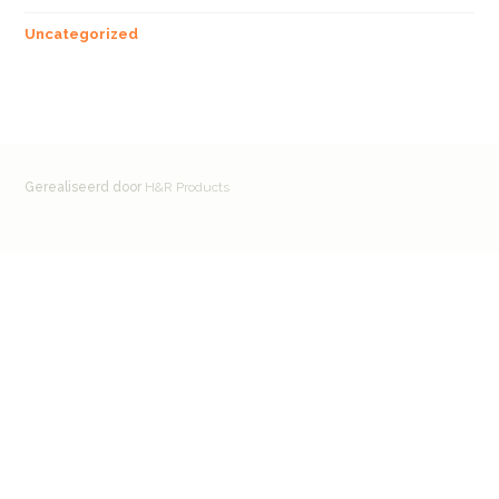
Uncategorized
Gerealiseerd door
H&R Products