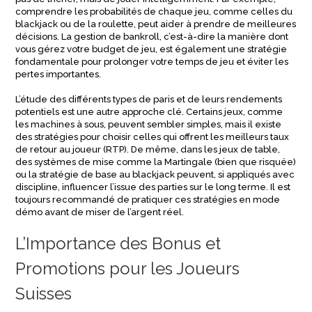
comprendre les probabilités de chaque jeu, comme celles du
blackjack ou de la roulette, peut aider à prendre de meilleures
décisions. La gestion de bankroll, c’est-à-dire la manière dont
vous gérez votre budget de jeu, est également une stratégie
fondamentale pour prolonger votre temps de jeu et éviter les
pertes importantes.
L’étude des différents types de paris et de leurs rendements
potentiels est une autre approche clé. Certains jeux, comme
les machines à sous, peuvent sembler simples, mais il existe
des stratégies pour choisir celles qui offrent les meilleurs taux
de retour au joueur (RTP). De même, dans les jeux de table,
des systèmes de mise comme la Martingale (bien que risquée)
ou la stratégie de base au blackjack peuvent, si appliqués avec
discipline, influencer l’issue des parties sur le long terme. Il est
toujours recommandé de pratiquer ces stratégies en mode
démo avant de miser de l’argent réel.
L’Importance des Bonus et
Promotions pour les Joueurs
Suisses