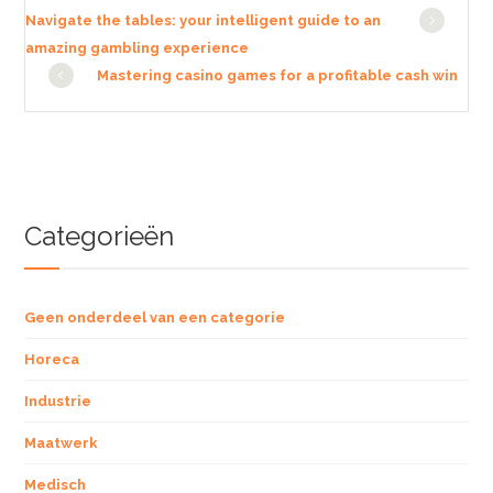
Navigate the tables: your intelligent guide to an
amazing gambling experience
Mastering casino games for a profitable cash win
Categorieën
Geen onderdeel van een categorie
Horeca
Industrie
Maatwerk
Medisch