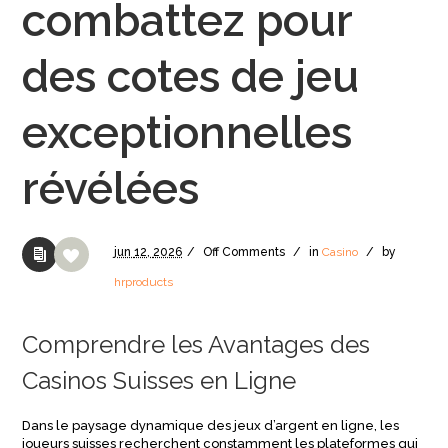
combattez pour
des cotes de jeu
exceptionnelles
révélées
jun
12,
2026
/
Off
Comments
/
in
Casino
/
by
hrproducts
Comprendre les Avantages des
Casinos Suisses en Ligne
Dans le paysage dynamique des jeux d’argent en ligne, les
joueurs suisses recherchent constamment les plateformes qui