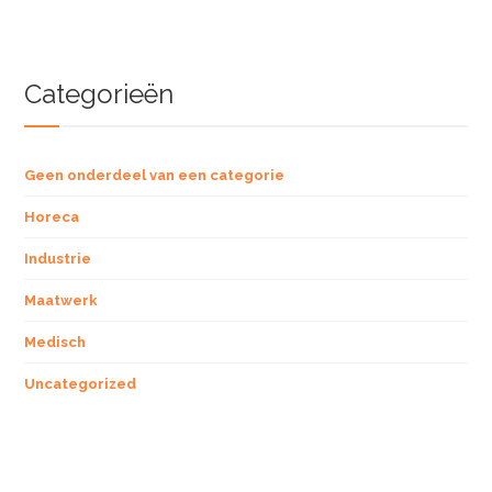
Categorieën
Geen onderdeel van een categorie
Horeca
Industrie
Maatwerk
Medisch
Uncategorized