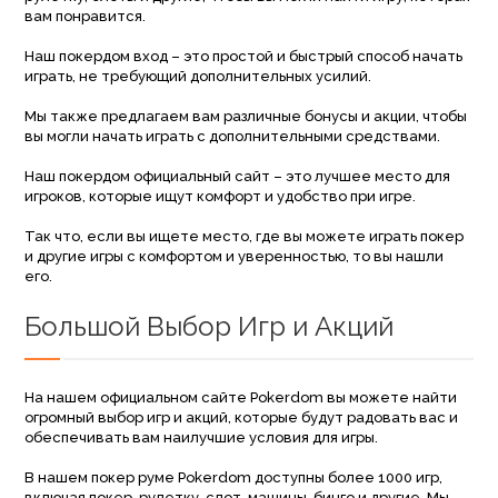
вам понравится.
Наш покердом вход – это простой и быстрый способ начать
играть, не требующий дополнительных усилий.
Мы также предлагаем вам различные бонусы и акции, чтобы
вы могли начать играть с дополнительными средствами.
Наш покердом официальный сайт – это лучшее место для
игроков, которые ищут комфорт и удобство при игре.
Так что, если вы ищете место, где вы можете играть покер
и другие игры с комфортом и уверенностью, то вы нашли
его.
Большой Выбор Игр и Акций
На нашем официальном сайте Pokerdom вы можете найти
огромный выбор игр и акций, которые будут радовать вас и
обеспечивать вам наилучшие условия для игры.
В нашем покер руме Pokerdom доступны более 1000 игр,
включая покер, рулетку, слот-машины, бинго и другие. Мы