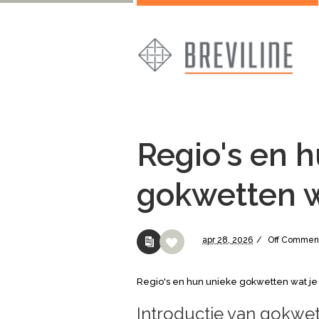
Regio's en 
gokwetten w
apr
28,
2026
/
Off
Commen
Regio's en hun unieke gokwetten wat j
Introductie van gokwet