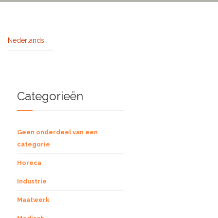
Nederlands
Categorieën
Geen onderdeel van een
categorie
Horeca
Industrie
Maatwerk