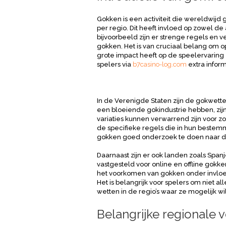
Gokken is een activiteit die wereldwijd 
per regio. Dit heeft invloed op zowel d
bijvoorbeeld zijn er strenge regels en 
gokken. Het is van cruciaal belang om o
grote impact heeft op de speelervaring
spelers via
b7casino-log.com
extra inform
In de Verenigde Staten zijn de gokwette
een bloeiende gokindustrie hebben, zij
variaties kunnen verwarrend zijn voor zow
de specifieke regels die in hun beste
gokken goed onderzoek te doen naar 
Daarnaast zijn er ook landen zoals Spanj
vastgesteld voor online en offline gokk
het voorkomen van gokken onder invloed
Het is belangrijk voor spelers om niet a
wetten in de regio’s waar ze mogelijk w
Belangrijke regionale 