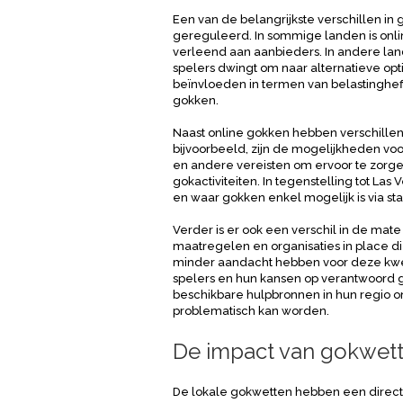
Een van de belangrijkste verschillen in
gereguleerd. In sommige landen is onli
verleend aan aanbieders. In andere lan
spelers dwingt om naar alternatieve opti
beïnvloeden in termen van belastingheff
gokken.
Naast online gokken hebben verschillende
bijvoorbeeld, zijn de mogelijkheden voo
en andere vereisten om ervoor te zorg
gokactiviteiten. In tegenstelling tot Las
en waar gokken enkel mogelijk is via s
Verder is er ook een verschil in de ma
maatregelen en organisaties in place di
minder aandacht hebben voor deze kwes
spelers en hun kansen op verantwoord go
beschikbare hulpbronnen in hun regio 
problematisch kan worden.
De impact van gokwett
De lokale gokwetten hebben een direct