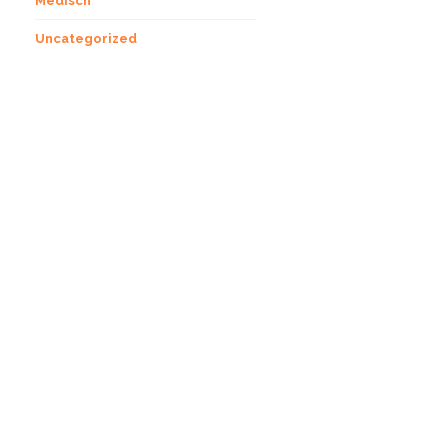
Medisch
Uncategorized