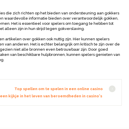
ties die zich richten op het bieden van ondersteuning aan gokkers
nen waardevolle informatie bieden over verantwoordelijk gokken,
n. Het is essentieel voor spelers om toegang te hebben tot
 alleen zijn in hun strijd tegen gokverslaving.
en artikelen over gokken ook nuttig zijn. Hier kunnen spelers
n van anderen. Het is echter belangrijk om kritisch te zijn over de
angezien niet alle bronnen even betrouwbaar zijn. Door goed
maken van beschikbare hulpbronnen, kunnen spelers genieten van
ng.
Top spellen om te spelen in een online casino
een kijkje in het leven van beroemdheden in casino's