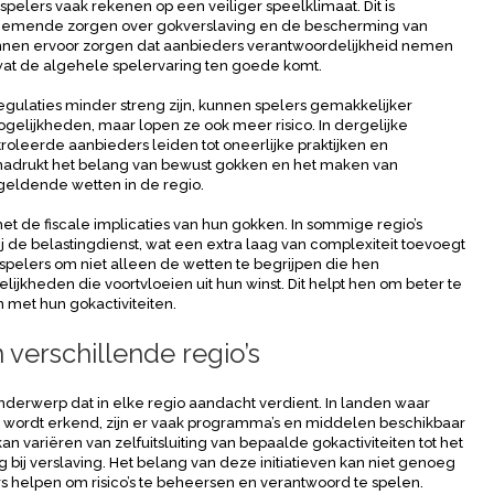
pelers vaak rekenen op een veiliger speelklimaat. Dit is
 toenemende zorgen over gokverslaving en de bescherming van
nnen ervoor zorgen dat aanbieders verantwoordelijkheid nemen
at de algehele spelervaring ten goede komt.
regulaties minder streng zijn, kunnen spelers gemakkelijker
gelijkheden, maar lopen ze ook meer risico. In dergelijke
leerde aanbieders leiden tot oneerlijke praktijken en
enadrukt het belang van bewust gokken en het maken van
geldende wetten in de regio.
 de fiscale implicaties van hun gokken. In sommige regio’s
e belastingdienst, wat een extra laag van complexiteit toevoegt
 spelers om niet alleen de wetten te begrijpen die hen
kheden die voortvloeien uit hun winst. Dit helpt hen om beter te
 met hun gokactiviteiten.
verschillende regio’s
nderwerp dat in elke regio aandacht verdient. In landen waar
 wordt erkend, zijn er vaak programma’s en middelen beschikbaar
an variëren van zelfuitsluiting van bepaalde gokactiviteiten tot het
bij verslaving. Het belang van deze initiatieven kan niet genoeg
 helpen om risico’s te beheersen en verantwoord te spelen.