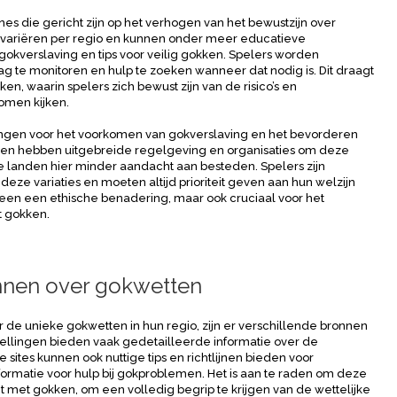
es die gericht zijn op het verhogen van het bewustzijn over
ariëren per regio en kunnen onder meer educatieve
okverslaving en tips voor veilig gokken. Spelers worden
e monitoren en hulp te zoeken wanneer dat nodig is. Dit draagt
en, waarin spelers zich bewust zijn van de risico’s en
omen kijken.
ngen voor het voorkomen van gokverslaving en het bevorderen
en hebben uitgebreide regelgeving en organisaties om deze
e landen hier minder aandacht aan besteden. Spelers zijn
deze variaties en moeten altijd prioriteit geven aan hun welzijn
alleen een ethische benadering, maar ook cruciaal voor het
 gokken.
nnen over gokwetten
 de unieke gokwetten in hun regio, zijn er verschillende bronnen
tellingen bieden vaak gedetailleerde informatie over de
tes kunnen ook nuttige tips en richtlijnen bieden voor
ormatie voor hulp bij gokproblemen. Het is aan te raden om deze
 met gokken, om een volledig begrip te krijgen van de wettelijke