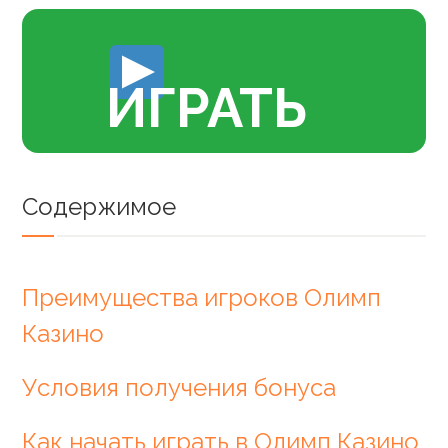
ИГРАТЬ
Содержимое
Преимущества игроков Олимп
Казино
Условия получения бонуса
Как начать играть в Олимп Казино