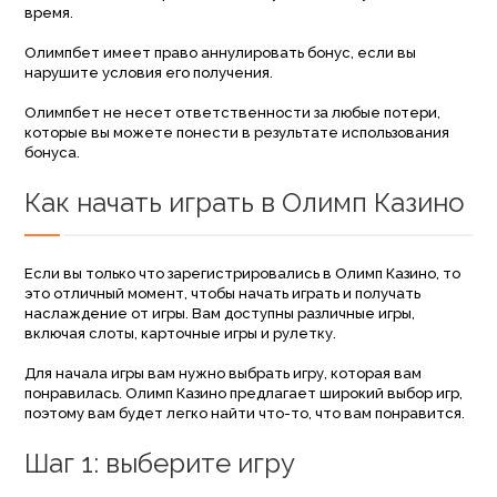
время.
Олимпбет имеет право аннулировать бонус, если вы
нарушите условия его получения.
Олимпбет не несет ответственности за любые потери,
которые вы можете понести в результате использования
бонуса.
Как начать играть в Олимп Казино
Если вы только что зарегистрировались в Олимп Казино, то
это отличный момент, чтобы начать играть и получать
наслаждение от игры. Вам доступны различные игры,
включая слоты, карточные игры и рулетку.
Для начала игры вам нужно выбрать игру, которая вам
понравилась. Олимп Казино предлагает широкий выбор игр,
поэтому вам будет легко найти что-то, что вам понравится.
Шаг 1: выберите игру