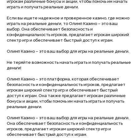
игрокам различные бонусы и акции, чтобы помочь им начать
играть и получать реальные деньги.
Если вы ищете надежное и проверенное казино, где можно
играть на реальные деньги, то Олимп Казино – это ваш
выбор. Она обеспечивает безопасность и
конфиденциальность игроков, предлагает игрокам широкий
спектр игр и обеспечивает быстрый доступ к играм.
Олимп Казино – это ваш выбор для игры на реальные деньги.
Не теряйте возможность начать играть и получать реальные
деньги!
Олимп Казино – это платформа, которая обеспечивает
безопасность и конфиденциальность игроков, предлагает
игрокам широкий спектр игр и обеспечивает быстрый
доступ к играм. Она также предлагает игрокам различные
бонусы и акции, чтобы помочь им начать играть и получать
реальные деньги.
Олимп Казино – это ваш выбор для игры на реальные деньги.
Она обеспечивает безопасность и конфиденциальность
игроков, предлагает игрокам широкий спектр игр и
обеспечивает быстрый доступ к играм.