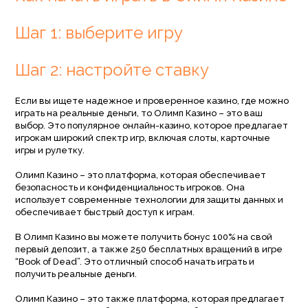
Шаг 1: выберите игру
Шаг 2: настройте ставку
Если вы ищете надежное и проверенное казино, где можно
играть на реальные деньги, то Олимп Казино – это ваш
выбор. Это популярное онлайн-казино, которое предлагает
игрокам широкий спектр игр, включая слоты, карточные
игры и рулетку.
Олимп Казино – это платформа, которая обеспечивает
безопасность и конфиденциальность игроков. Она
использует современные технологии для защиты данных и
обеспечивает быстрый доступ к играм.
В Олимп Казино вы можете получить бонус 100% на свой
первый депозит, а также 250 бесплатных вращений в игре
“Book of Dead”. Это отличный способ начать играть и
получить реальные деньги.
Олимп Казино – это также платформа, которая предлагает