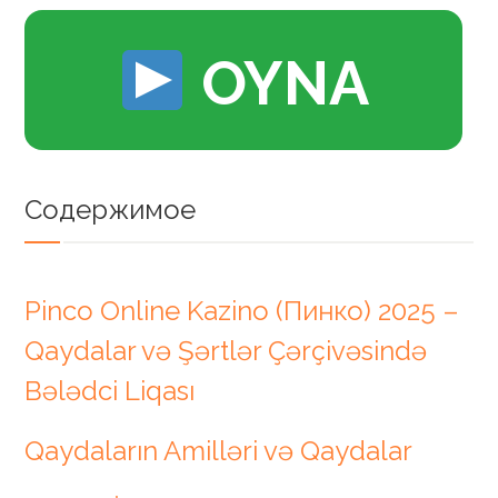
OYNA
Содержимое
Pinco Online Kazino (Пинко) 2025 –
Qaydalar və Şərtlər Çərçivəsində
Bələdci Liqası
Qaydaların Amilləri və Qaydalar