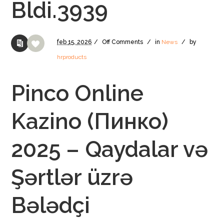
Bldi.3939
feb
15,
2026
/
Off
Comments
/
in
News
/
by
hrproducts
Pinco Online
Kazino (Пинко)
2025 – Qaydalar və
Şərtlər üzrə
Bələdçi