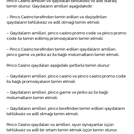
Pinco Casino amilləri və qaydaları təhlükəsiz və adil olaraq
təmin olunur. Qaydaların amilləri aşağıdakıdir:
– Pinco Casino tərəfindən təmin edilən və dəyişdirilən
qaydaların təhlükəsiz və adil olmağı təmin etməli.
– Qaydaların amilləri, pinco casino promo code və pinco promo
code ilə təmin edilmiş promosiyaların təmin etməli.
– Pinco Casino tərəfindən təmin edilən qaydaların amilləri,
pinco game və pinko az ilə bağlı məlumatların təmin etməli.
Pinco Casino qaydaları aşağıdakı şərtlərlə təmin olunur:
– Qaydaların amilləri, pinco casino və pinco casino promo code
ilə bağlı promosiyaların təmin etməli.
– Qaydaların amilləri, pinco game və pinko az ilə bağlı
məlumatların təmin etməli.
– Qaydaların amilləri, pinco tərəfindən təmin edilən qaydaların
təhlükəsiz və adil olmağı təmin etməli.
Pinco Casino qaydaları və amilləri, oyun oynayanlar üçün
təhlükəsiz və adil bir ortam təmin etmək üçün təmin olunur.