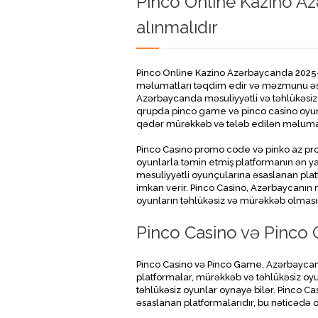
Pinco Online Kazino A
alınmalıdır
Pinco Online Kazino Azərbaycanda 2025-d
məlumatları təqdim edir və məzmunu əsası
Azərbaycanda məsuliyyətli və təhlükəsiz
qrupda pinco game və pinco casino oyunla
qədər mürəkkəb və tələb edilən məlumat
Pinco Casino promo code və pinko az pr
oyunlarla təmin etmiş platformanın ən yax
məsuliyyətli oyunçularına əsaslanan pla
imkan verir. Pinco Casino, Azərbaycanın 
oyunların təhlükəsiz və mürəkkəb olması
Pinco Casino və Pinco
Pinco Casino və Pinco Game, Azərbaycanı
platformalar, mürəkkəb və təhlükəsiz oy
təhlükəsiz oyunlar oynayə bilər. Pinco C
əsaslanan platformalarıdır, bu nəticədə 