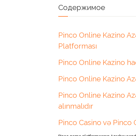
Содержимое
Pinco Online Kazino A
Platforması
Pinco Online Kazino h
Pinco Online Kazino Az
Pinco Online Kazino A
alınmalıdır
Pinco Casino və Pinco