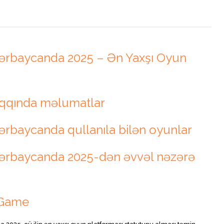
zərbaycanda 2025 – Ən Yaxşı Oyun
aqqında məlumatlar
ərbaycanda qullanıla bilən oyunlar
zərbaycanda 2025-dən əvvəl nəzərə
 Game