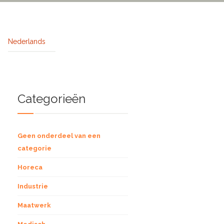
Nederlands
Categorieën
Geen onderdeel van een
categorie
Horeca
Industrie
Maatwerk