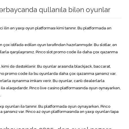
ərbaycanda qullanıla bilən oyunlar
ilin ən yaxşı oyun platforması kimi tanınır. Bu platformada ən
ən çox istifadə edilən oyun tərəfindən hazırlanmışdır. Bu slotlar, ən
dlarla qarşılaşırsınız. Pinco slot promo code ilə daha çox qazanma
kimi də dəstəklənir. Bu oyunlar arasında blackjack, baccarat,
ino promo code ilə bu oyunlarda daha çox qazanma şansınız var.
lerlarla oynanma imkanı verir. Bu oyunlar, canlı dealerlarla
ilə əlaqədardır. Pinco live casino platformasında oyun oynayarkən,
.
ı oyunları ilə tanınır. Bu platformada oyun oynayarkən, Pinco
nsınız var. Pinco az oyun platformasında ən yaxşı oyunları tapa