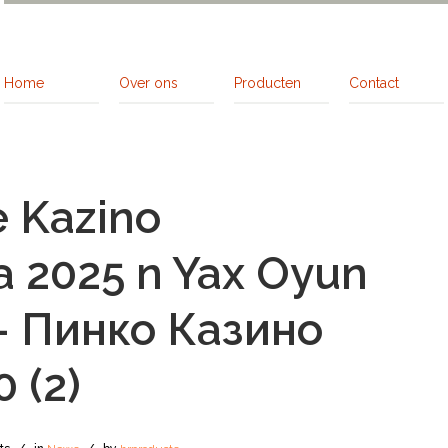
Home
Over ons
Producten
Contact
e Kazino
 2025 n Yax Oyun
– Пинко Казино
 (2)