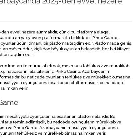
zərbaycanda 2025-dən əvvəl nəzərə
ən əvvəl nəzərə alınmalıdır, çünki bu platforma əlaqəli
nda ən yaxşı oyun platforması ilə birlikdədir. Pinco Casino,
 oyunlar üçün idmanlı bir platforma təqdim edir. Platformada geniş
rı mövcuddur, kiçikdən böyük oyunları birləşdirib, her biri kifayət
ları təqdim edir.
omo kodları ilə müraciət etmək, məzmunu təhlükəsiz və mürəkkəb
şı nəticələrini ala bilərsiniz. Pinko Casino, Azərbaycanın
tformasıdır, bu nəticədə oyunların təhlükəsiz və mürəkkəb olmasına
məsuliyyətli oyunçularına əsaslanan platformasıdır, bu nəticədə
na imkan verir.
 Game
n məsuliyyətli oyunçularına əsaslanan platformalarıdır. Bu
unlarla təmin edilmişdir, bu nəticədə oyunçuların mürəkkəb və
asino və Pinco Game, Azərbaycanın məsuliyyətli oyunçularına
oyunların təhlükəsiz və mürəkkəb olmasına imkan verir.