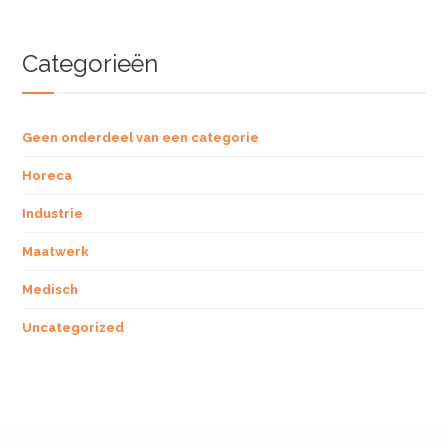
Categorieën
Geen onderdeel van een categorie
Horeca
Industrie
Maatwerk
Medisch
Uncategorized