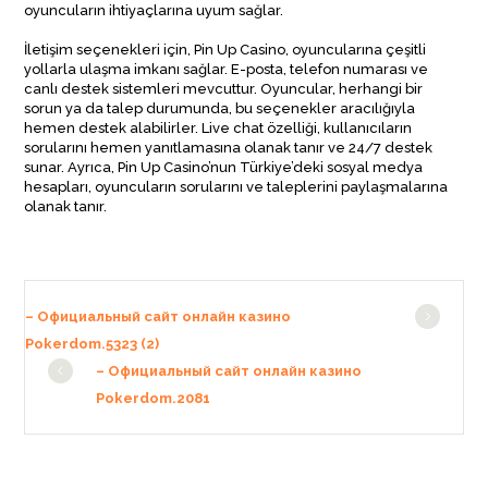
oyuncuların ihtiyaçlarına uyum sağlar.
İletişim seçenekleri için, Pin Up Casino, oyuncularına çeşitli
yollarla ulaşma imkanı sağlar. E-posta, telefon numarası ve
canlı destek sistemleri mevcuttur. Oyuncular, herhangi bir
sorun ya da talep durumunda, bu seçenekler aracılığıyla
hemen destek alabilirler. Live chat özelliği, kullanıcıların
sorularını hemen yanıtlamasına olanak tanır ve 24/7 destek
sunar. Ayrıca, Pin Up Casino’nun Türkiye’deki sosyal medya
hesapları, oyuncuların sorularını ve taleplerini paylaşmalarına
olanak tanır.
– Официальный сайт онлайн казино
Pokerdom.5323 (2)
– Официальный сайт онлайн казино
Pokerdom.2081