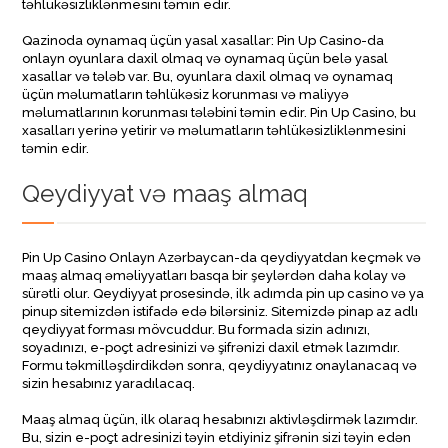
təhlükəsizliklənmesini təmin edir.
Qazinoda oynamaq üçün yasal xasallar: Pin Up Casino-da
onlayn oyunlara daxil olmaq və oynamaq üçün belə yasal
xasallar və tələb var. Bu, oyunlara daxil olmaq və oynamaq
üçün məlumatların təhlükəsiz korunması və maliyyə
məlumatlarının korunması tələbini təmin edir. Pin Up Casino, bu
xasalları yerinə yetirir və məlumatların təhlükəsizliklənmesini
təmin edir.
Qeydiyyat və maaş almaq
Pin Up Casino Onlayn Azərbaycan-da qeydiyyatdan keçmək və
maaş almaq əməliyyatları basqa bir şeylərdən daha kolay və
sürətli olur. Qeydiyyat prosesində, ilk adımda pin up casino və ya
pinup sitemizdən istifadə edə bilərsiniz. Sitemizdə pinap az adlı
qeydiyyat forması mövcuddur. Bu formada sizin adınızı,
soyadınızı, e-poçt adresinizi və şifrənizi daxil etmək lazımdır.
Formu təkmilləşdirdikdən sonra, qeydiyyatınız onaylanacaq və
sizin hesabınız yaradılacaq.
Maaş almaq üçün, ilk olaraq hesabınızı aktivləşdirmək lazımdır.
Bu, sizin e-poçt adresinizi təyin etdiyiniz şifrənin sizi təyin edən