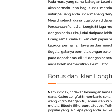
Pada masa yang sama, bahagian Loteri 
akan bermain keno, bagus untuk mereka
untuk peluang anda untuk menang den
Meja di seluruh dunia juga boleh didapat
Perusahaan Perjudian Longfu88 juga m
dengan beribu-ribu judul daripada lebih 
Orang ramai dialu-alukan oleh papan pe
kategori permainan, tawaran dan mungk
Segala-galanya bermula dengan pakej 
pada deposit asas, diikuti dengan beber
anda boleh memecutkan akumulator.
Bonus dan Iklan Long
Namun tidak, tindakan kewangan lama b
dana. Kasino Longfu88 membantu sekum
wang kripto. Dengan itu, laman web i
melalui Bitcoin, Ethereum, Litecoin, Tet
popular yang lain. Apa yang anda lakuka