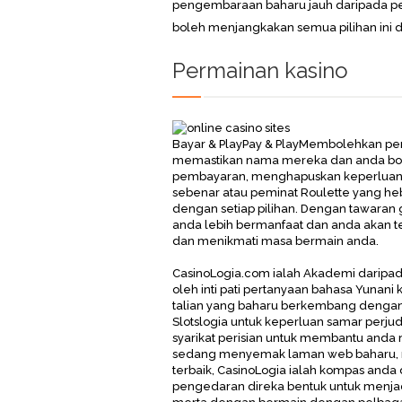
pengembaraan baharu jauh daripada pe
boleh menjangkakan semua pilihan ini d
Permainan kasino
Bayar & PlayPay & PlayMembolehkan pe
memastikan nama mereka dan anda bol
pembayaran, menghapuskan keperluan 
sebenar atau peminat Roulette yang he
dengan setiap pilihan. Dengan tawaran 
anda lebih bermanfaat dan anda akan t
dan menikmati masa bermain anda.
CasinoLogia.com ialah Akademi daripad
oleh inti pati pertanyaan bahasa Yunani
talian yang baharu berkembang dengan 
Slotslogia untuk keperluan samar perjud
syarikat perisian untuk membantu and
sedang menyemak laman web baharu, me
terbaik, CasinoLogia ialah kompas anda 
pengedaran direka bentuk untuk menja