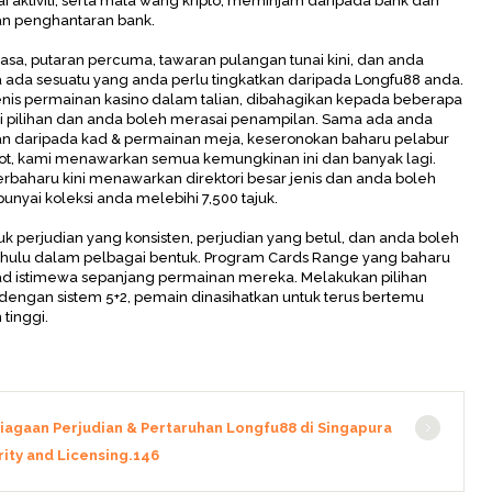
aktiviti, serta mata wang kripto, meminjam daripada bank dan
n penghantaran bank.
asa, putaran percuma, tawaran pulangan tunai kini, dan anda
 ada sesuatu yang anda perlu tingkatkan daripada Longfu88 anda.
nis permainan kasino dalam talian, dibahagikan kepada beberapa
ai pilihan dan anda boleh merasai penampilan. Sama ada anda
an daripada kad & permainan meja, keseronokan baharu pelabur
pot, kami menawarkan semua kemungkinan ini dan banyak lagi.
erbaharu kini menawarkan direktori besar jenis dan anda boleh
yai koleksi anda melebihi 7,500 tajuk.
uk perjudian yang konsisten, perjudian yang betul, dan anda boleh
ulu dalam pelbagai bentuk. Program Cards Range yang baharu
istimewa sepanjang permainan mereka. Melakukan pilihan
ngan sistem 5+2, pemain dinasihatkan untuk terus bertemu
tinggi.
agaan Perjudian & Pertaruhan Longfu88 di Singapura
rity and Licensing.146