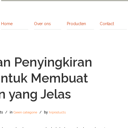
Home
Over ons
Producten
Contact
n Penyingkiran
 untuk Membuat
 yang Jelas
ts
/
in
Geen categorie
/
by
hrproducts