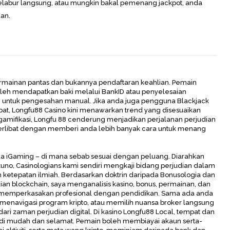
labur langsung, atau mungkin bakal pemenang jackpot, anda
an.
rmainan pantas dan bukannya pendaftaran keahlian. Pemain
eh mendapatkan baki melalui BankID atau penyelesaian
untuk pengesahan manual. Jika anda juga pengguna Blackjack
bat, Longfu88 Casino kini menawarkan trend yang disesuaikan
gamifikasi, Longfu 88 cenderung menjadikan perjalanan perjudian
erlibat dengan memberi anda lebih banyak cara untuk menang
a iGaming – di mana sebab sesuai dengan peluang. Diarahkan
 kuno, Casinologians kami sendiri mengkaji bidang perjudian dalam
ketepatan ilmiah. Berdasarkan doktrin daripada Bonusologia dan
ian blockchain, saya menganalisis kasino, bonus, permainan, dan
a memperkasakan profesional dengan pendidikan. Sama ada anda
navigasi program kripto, atau memilih nuansa broker langsung
dari zaman perjudian digital. Di kasino Longfu88 Local, tempat dan
di mudah dan selamat. Pemain boleh membiayai akaun serta-