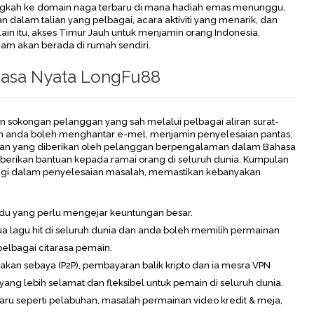
langkah ke domain naga terbaru di mana hadiah emas menunggu.
n dalam talian yang pelbagai, acara aktiviti yang menarik, dan
ain itu, akses Timur Jauh untuk menjamin orang Indonesia,
nam akan berada di rumah sendiri.
Masa Nyata LongFu88
n sokongan pelanggan yang sah melalui pelbagai aliran surat-
n anda boleh menghantar e-mel, menjamin penyelesaian pantas,
gan yang diberikan oleh pelanggan berpengalaman dalam Bahasa
mberikan bantuan kepada ramai orang di seluruh dunia. Kumpulan
rtinggi dalam penyelesaian masalah, memastikan kebanyakan
vidu yang perlu mengejar keuntungan besar.
lagu hit di seluruh dunia dan anda boleh memilih permainan
elbagai citarasa pemain.
akan sebaya (P2P), pembayaran balik kripto dan ia mesra VPN
ng lebih selamat dan fleksibel untuk pemain di seluruh dunia.
u seperti pelabuhan, masalah permainan video kredit & meja,