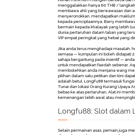
menggalakkan hanya 60 THB / langkah s
membawa ahli yang berwawasan dan and
menyeronokkan, mendapatkan maklumat te
kepada penciptaannya, Barry membawa
bermain kepada khalayak yang lebih l
dunia pertaruhan dalam talian yang ter
VIP empat peringkat yang hebat yang d
Jika anda terus menghadapi masalah, 
semasa — kumpulan ini boleh didapati 
sahaja bergantung pada insentif — an
untuk mendapatkan faedah sebenar. As
membolehkan anda menjana wang mengik
pilihan dalam satu petikan dan kini da
adalah betul. LongFu88 termasuk fungsi
Tunai dan lokasi Orang Kurang Upaya A
bebas ke atas pertaruhan. Alat ini mem
kemenangan lebih awal atau menyingkir
Longfu88: Slot dalam
Selain permainan asas, pemain juga mem