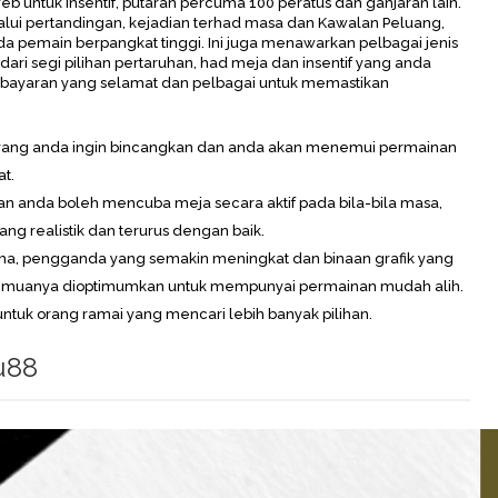
untuk insentif, putaran percuma 100 peratus dan ganjaran lain.
lui pertandingan, kejadian terhad masa dan Kawalan Peluang,
pemain berpangkat tinggi. Ini juga menawarkan pelbagai jenis
ari segi pilihan pertaruhan, had meja dan insentif yang anda
mbayaran yang selamat dan pelbagai untuk memastikan
ran yang anda ingin bincangkan dan anda akan menemui permainan
t.
dan anda boleh mencuba meja secara aktif pada bila-bila masa,
 realistik dan terurus dengan baik.
percuma, pengganda yang semakin meningkat dan binaan grafik yang
, semuanya dioptimumkan untuk mempunyai permainan mudah alih.
untuk orang ramai yang mencari lebih banyak pilihan.
u88