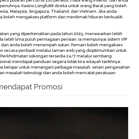
erti putaran percuma 100 peratus, mata wang insentif, dan anda
nuhnya. Kasino Longfu88 direka untuk orang Barat yang boleh
esia, Malaysia, Singapura, Thailand, dan Vietnam. Jika anda
 boleh mengakses platform dan menikmati hiburan berkualiti
talian yang diperkenalkan pada tahun 2025, menawarkan lebih
a lebih lima puluh perniagaan perisian. Ia mempunyai sistem VIP
asa, dan anda boleh menempah sukan. Pemain boleh mengakses
n secara peribadi melalui laman web yang dioptimumkan untuk
. Perkhidmatan sokongan tersedia 24/7 melalui sembang
onal mendapat panduan segera tidak kira wilayah tarikhnya.
uba belajar untuk menangani pelbagai masalah, selain pengesahan
ian masalah teknologi dan anda boleh mencatat peratusan.
mendapat Promosi