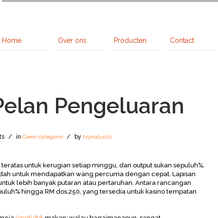
Home
Over ons
Producten
Contact
Pelan Pengeluaran
ts
/
in
Geen categorie
/
by
hrproducts
teratas untuk kerugian setiap minggu, dan output sukan sepuluh%,
ah untuk mendapatkan wang percuma dengan cepat. Lapisan
 untuk lebih banyak putaran atau pertaruhan.
Antara rancangan
puluh% hingga RM dos,250, yang tersedia untuk kasino tempatan
 meja
longfu88
makan; walau bagaimanapun, sangat