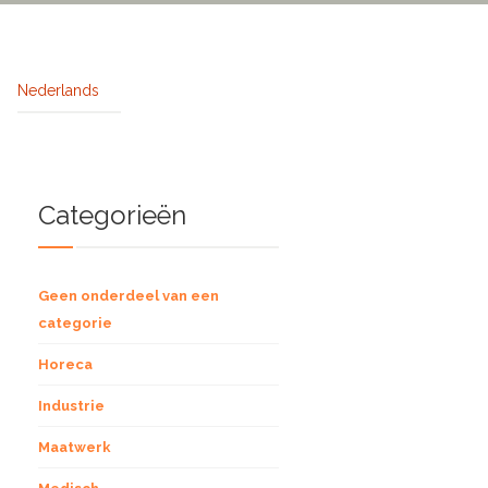
Nederlands
Categorieën
Geen onderdeel van een
categorie
Horeca
Industrie
Maatwerk