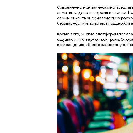
Современные онлайн-казино предлагаю
лимиты на депозит, время и ставки. И
самым снизить риск чрезмерных расх
безопасности и помогают поддерживат
Кроме того, многие платформы предл
ощущают, что теряют контроль. Это 
возвращению к более здоровому отно