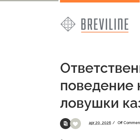
Ответствен
поведение 
ловушки ка
apr
20,
2026
/
Off
Commen