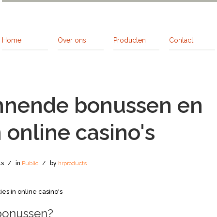
Home
Over ons
Producten
Contact
nnende bonussen en
 online casino's
s
/
in
Public
/
by
hrproducts
s in online casino's
 bonussen?