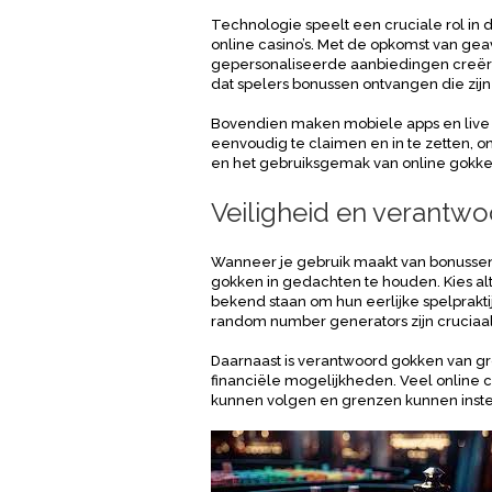
Technologie speelt een cruciale rol i
online casino’s. Met de opkomst van ge
gepersonaliseerde aanbiedingen creëren
dat spelers bonussen ontvangen die zijn
Bovendien maken mobiele apps en live 
eenvoudig te claimen en in te zetten, o
en het gebruiksgemak van online gokken
Veiligheid en verantw
Wanneer je gebruik maakt van bonussen i
gokken in gedachten te houden. Kies al
bekend staan om hun eerlijke spelprakti
random number generators zijn cruciaa
Daarnaast is verantwoord gokken van groo
financiële mogelijkheden. Veel online 
kunnen volgen en grenzen kunnen inst