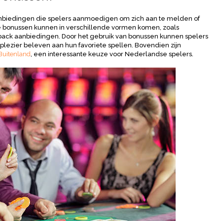
aanbiedingen die spelers aanmoedigen om zich aan te melden of
 bonussen kunnen in verschillende vormen komen, zoals
back aanbiedingen. Door het gebruik van bonussen kunnen spelers
lezier beleven aan hun favoriete spellen. Bovendien zijn
Buitenland
, een interessante keuze voor Nederlandse spelers.