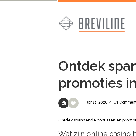
Ontdek spa
promoties in
apr
21,
2026
/
Off
Comment
Ontdek spannende bonussen en promotie
Wat zijn online casino