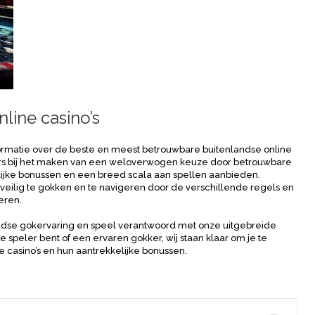
line casino’s
formatie over de beste en meest betrouwbare buitenlandse online
rs bij het maken van een weloverwogen keuze door betrouwbare
elijke bonussen en een breed scala aan spellen aanbieden.
veilig te gokken en te navigeren door de verschillende regels en
eren.
dse gokervaring en speel verantwoord met onze uitgebreide
 speler bent of een ervaren gokker, wij staan klaar om je te
e casino’s en hun aantrekkelijke bonussen.