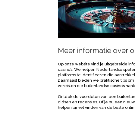
Meer informatie over on
Op onze website vind je uitgebreide in
casino’s. We helpen Nederlandse spele
platforms te identificeren die aantrekk
Daarnaast bieden we praktische tips om 
vereisten die buitenlandse casino’s hant
Ontdek de voordelen van een buitenlan
gidsen en recensies. Of je nu een nieuwe
helpen bij het vinden van de beste onlin