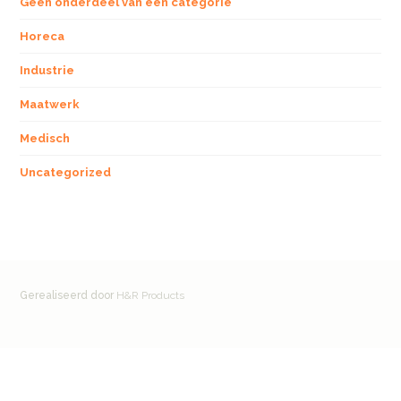
Geen onderdeel van een categorie
Horeca
Industrie
Maatwerk
Medisch
Uncategorized
Gerealiseerd door
H&R Products