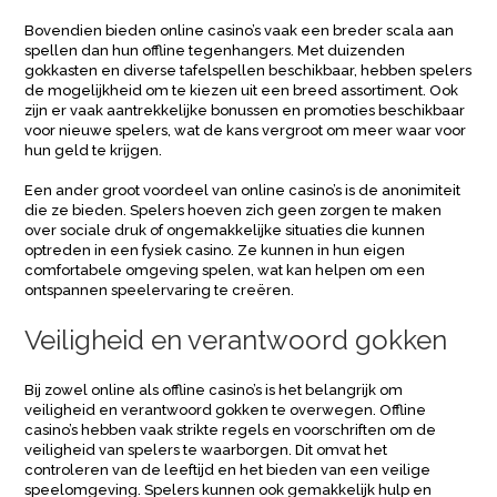
Bovendien bieden online casino’s vaak een breder scala aan
spellen dan hun offline tegenhangers. Met duizenden
gokkasten en diverse tafelspellen beschikbaar, hebben spelers
de mogelijkheid om te kiezen uit een breed assortiment. Ook
zijn er vaak aantrekkelijke bonussen en promoties beschikbaar
voor nieuwe spelers, wat de kans vergroot om meer waar voor
hun geld te krijgen.
Een ander groot voordeel van online casino’s is de anonimiteit
die ze bieden. Spelers hoeven zich geen zorgen te maken
over sociale druk of ongemakkelijke situaties die kunnen
optreden in een fysiek casino. Ze kunnen in hun eigen
comfortabele omgeving spelen, wat kan helpen om een
ontspannen speelervaring te creëren.
Veiligheid en verantwoord gokken
Bij zowel online als offline casino’s is het belangrijk om
veiligheid en verantwoord gokken te overwegen. Offline
casino’s hebben vaak strikte regels en voorschriften om de
veiligheid van spelers te waarborgen. Dit omvat het
controleren van de leeftijd en het bieden van een veilige
speelomgeving. Spelers kunnen ook gemakkelijk hulp en