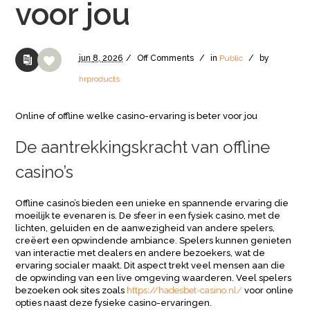
voor jou
jun
8,
2026
/
Off
Comments
/
in
Public
/
by
hrproducts
Online of offline welke casino-ervaring is beter voor jou
De aantrekkingskracht van offline
casino’s
Offline casino’s bieden een unieke en spannende ervaring die
moeilijk te evenaren is. De sfeer in een fysiek casino, met de
lichten, geluiden en de aanwezigheid van andere spelers,
creëert een opwindende ambiance. Spelers kunnen genieten
van interactie met dealers en andere bezoekers, wat de
ervaring socialer maakt. Dit aspect trekt veel mensen aan die
de opwinding van een live omgeving waarderen. Veel spelers
bezoeken ook sites zoals
https://hadesbet-casino.nl/
voor online
opties naast deze fysieke casino-ervaringen.