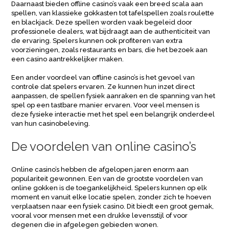
Daarnaast bieden offline casino’s vaak een breed scala aan
spellen, van klassieke gokkasten tot tafelspellen zoals roulette
en blackjack. Deze spellen worden vaak begeleid door
professionele dealers, wat bijdraagt aan de authenticiteit van
de ervaring. Spelers kunnen ook profiteren van extra
voorzieningen, zoals restaurants en bars, die het bezoek aan
een casino aantrekkelijker maken.
Een ander voordeel van offline casino’s is het gevoel van
controle dat spelers ervaren. Ze kunnen hun inzet direct
aanpassen, de spellen fysiek aanraken en de spanning van het
spel op een tastbare manier ervaren. Voor veel mensen is
deze fysieke interactie met het spel een belangrijk onderdeel
van hun casinobeleving.
De voordelen van online casino’s
Online casino’s hebben de afgelopen jaren enorm aan
populariteit gewonnen. Een van de grootste voordelen van
online gokken is de toegankelijkheid. Spelers kunnen op elk
moment en vanuit elke locatie spelen, zonder zich te hoeven
verplaatsen naar een fysiek casino. Dit biedt een groot gemak,
vooral voor mensen met een drukke levensstijl of voor
degenen die in afgelegen gebieden wonen.