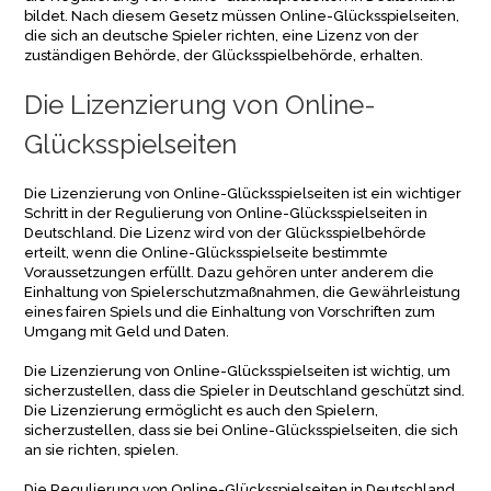
bildet. Nach diesem Gesetz müssen Online-Glücksspielseiten,
die sich an deutsche Spieler richten, eine Lizenz von der
zuständigen Behörde, der Glücksspielbehörde, erhalten.
Die Lizenzierung von Online-
Glücksspielseiten
Die Lizenzierung von Online-Glücksspielseiten ist ein wichtiger
Schritt in der Regulierung von Online-Glücksspielseiten in
Deutschland. Die Lizenz wird von der Glücksspielbehörde
erteilt, wenn die Online-Glücksspielseite bestimmte
Voraussetzungen erfüllt. Dazu gehören unter anderem die
Einhaltung von Spielerschutzmaßnahmen, die Gewährleistung
eines fairen Spiels und die Einhaltung von Vorschriften zum
Umgang mit Geld und Daten.
Die Lizenzierung von Online-Glücksspielseiten ist wichtig, um
sicherzustellen, dass die Spieler in Deutschland geschützt sind.
Die Lizenzierung ermöglicht es auch den Spielern,
sicherzustellen, dass sie bei Online-Glücksspielseiten, die sich
an sie richten, spielen.
Die Regulierung von Online-Glücksspielseiten in Deutschland