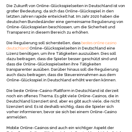
Die Zukunft von Online-Glücksspielseiten in Deutschland ist von
großer Bedeutung, da sich das Online-Glücksspiel in den
letzten Jahren rapide entwickelt hat. Im Jahr 2020 haben die
deutschen Bundesländer eine gemeinsame Regulierung von
Online-Glücksspielen beschlossen, um die Sicherheit und
Transparenz in diesem Bereich zu erhöhen.
Die Regulierung soll sicherstellen, dass
bestes online casino
deutschland
Online-Glücksspielseiten in Deutschland eine
Lizenz benötigen, um ihre Tätigkeiten auszuüben. Dies soll
dazu beitragen, dass die Spieler besser geschützt sind und
dass die Online-Glücksspielseiten ihre Tätigkeiten
transparenter ausüben. Darüber hinaus soll die Regulierung
auch dazu beitragen, dass die Steuereinnahmen aus dem
Online-Glücksspiel in Deutschland erhöht werden können.
Die beste Online-Casino-Plattform in Deutschland ist derzeit
noch ein offenes Thema. Es gibt viele Online-Casinos, die in
Deutschland lizenziert sind, aber es gibt auch viele, die nicht
lizenziert sind. Es ist deshalb wichtig, dass die Spieler sich
vorher informieren, bevor sie sich bei einem Online-Casino
anmelden.
Mobile Online-Casinos sind auch ein wichtiger Aspekt der