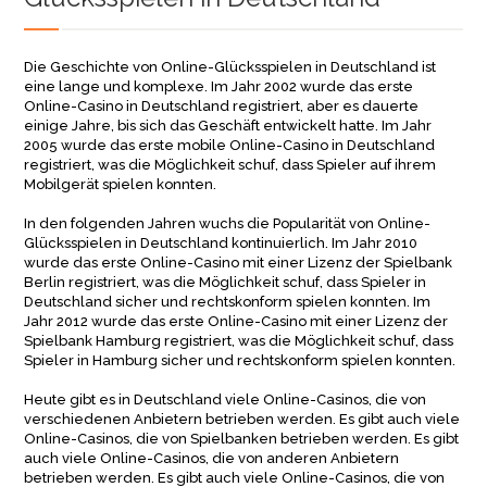
Die Geschichte von Online-Glücksspielen in Deutschland ist
eine lange und komplexe. Im Jahr 2002 wurde das erste
Online-Casino in Deutschland registriert, aber es dauerte
einige Jahre, bis sich das Geschäft entwickelt hatte. Im Jahr
2005 wurde das erste mobile Online-Casino in Deutschland
registriert, was die Möglichkeit schuf, dass Spieler auf ihrem
Mobilgerät spielen konnten.
In den folgenden Jahren wuchs die Popularität von Online-
Glücksspielen in Deutschland kontinuierlich. Im Jahr 2010
wurde das erste Online-Casino mit einer Lizenz der Spielbank
Berlin registriert, was die Möglichkeit schuf, dass Spieler in
Deutschland sicher und rechtskonform spielen konnten. Im
Jahr 2012 wurde das erste Online-Casino mit einer Lizenz der
Spielbank Hamburg registriert, was die Möglichkeit schuf, dass
Spieler in Hamburg sicher und rechtskonform spielen konnten.
Heute gibt es in Deutschland viele Online-Casinos, die von
verschiedenen Anbietern betrieben werden. Es gibt auch viele
Online-Casinos, die von Spielbanken betrieben werden. Es gibt
auch viele Online-Casinos, die von anderen Anbietern
betrieben werden. Es gibt auch viele Online-Casinos, die von