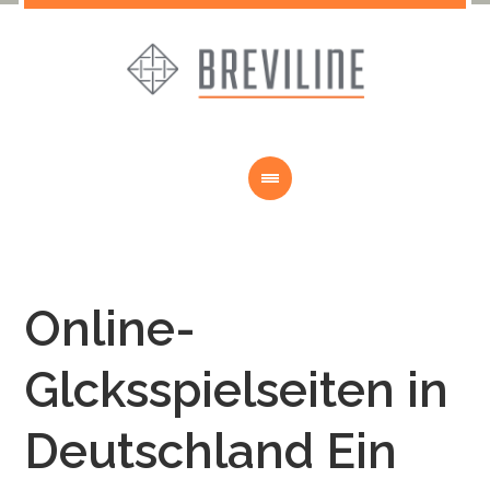
Online-
Glcksspielseiten in
Deutschland Ein