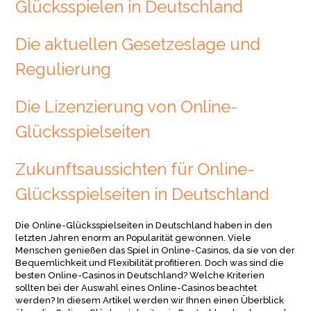
Glücksspielen in Deutschland
Die aktuellen Gesetzeslage und
Regulierung
Die Lizenzierung von Online-
Glücksspielseiten
Zukunftsaussichten für Online-
Glücksspielseiten in Deutschland
Die Online-Glücksspielseiten in Deutschland haben in den
letzten Jahren enorm an Popularität gewonnen. Viele
Menschen genießen das Spiel in Online-Casinos, da sie von der
Bequemlichkeit und Flexibilität profitieren. Doch was sind die
besten Online-Casinos in Deutschland? Welche Kriterien
sollten bei der Auswahl eines Online-Casinos beachtet
werden? In diesem Artikel werden wir Ihnen einen Überblick