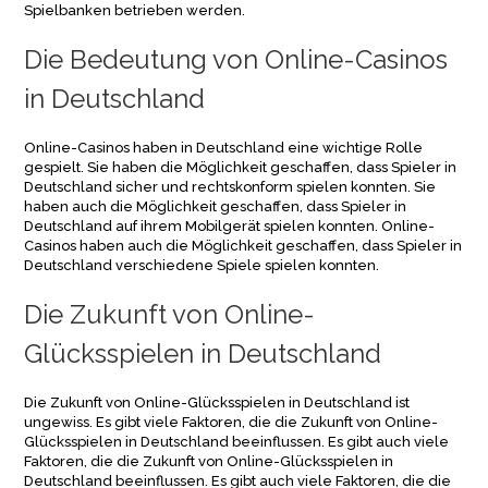
Spielbanken betrieben werden.
Die Bedeutung von Online-Casinos
in Deutschland
Online-Casinos haben in Deutschland eine wichtige Rolle
gespielt. Sie haben die Möglichkeit geschaffen, dass Spieler in
Deutschland sicher und rechtskonform spielen konnten. Sie
haben auch die Möglichkeit geschaffen, dass Spieler in
Deutschland auf ihrem Mobilgerät spielen konnten. Online-
Casinos haben auch die Möglichkeit geschaffen, dass Spieler in
Deutschland verschiedene Spiele spielen konnten.
Die Zukunft von Online-
Glücksspielen in Deutschland
Die Zukunft von Online-Glücksspielen in Deutschland ist
ungewiss. Es gibt viele Faktoren, die die Zukunft von Online-
Glücksspielen in Deutschland beeinflussen. Es gibt auch viele
Faktoren, die die Zukunft von Online-Glücksspielen in
Deutschland beeinflussen. Es gibt auch viele Faktoren, die die