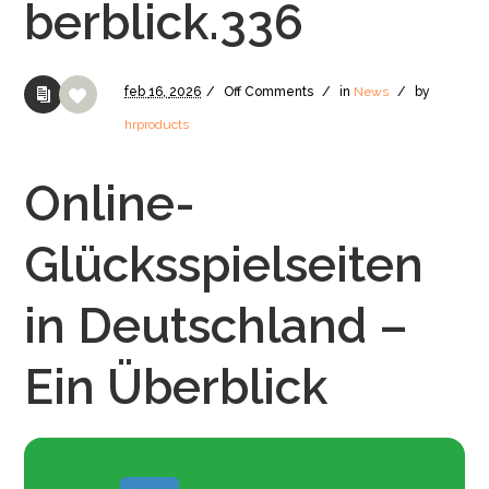
berblick.336
feb
16,
2026
/
Off
Comments
/
in
News
/
by
hrproducts
Online-
Glücksspielseiten
in Deutschland –
Ein Überblick