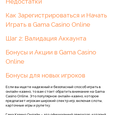
Недостатки
Как Зарегистрироваться и Начать
Играть в Gama Casino Online
Шаг 2: Валидация Аккаунта
Бонусы и Акции в Gama Casino
Online
Бонусы для новых игроков
Если вы ищете надежный и безопасный способ играть в
онлайн-казино, то вам стоит обратить внимание на Gama
Casino Online. Это популярное онлайн-казино, которое
предлагает игрокам широкий спектр игр, включая слоты,
карточные игры и рулетку.
Гама Казино Онлайн – это официальный оператор, который