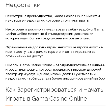
Недостатки
Несмотря на преимущества, Gama Casino Online имеет и
некоторые недостатки, которые стоит учитывать:
Некоторые игроки могут чувствовать себя неудобно: Gama
Casino Online может не быть подходящим для игроков,
которые ищут более традиционные игровые опции.
Ограничения на доступ к играм: некоторые игроки могут не
иметь доступа к играм, которые они хотят играть, из-за
ограничений на доступ.
В целом, Gama Casino Online – это привлекательная онлайн-
игровая платформа, которая предлагает игрокам широкий
спектр игр и услуг. Однако, игроки должны учитывать и
недостатки, чтобы сделать более информированный выбор.
Как Зарегистрироваться и Начать
Играть в Gama Casino Online