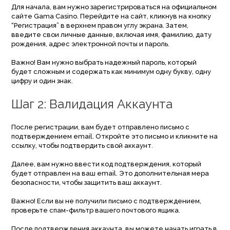
Для начала, вам нужно зарегистрироваться на официальном
сайте Gama Casino. Перейдите на сайт, кликнув на кнопку
“Регистрация” в верхнем правом углу экрана. Затем,
введите свои личные данные, включая имя, фамилию, дату
рождения, адрес электронной почты и пароль.
Важно! Вам нужно выбрать надежный пароль, который
будет сложным и содержать как минимум одну букву, одну
цифру и один знак.
Шаг 2: Валидация Аккаунта
После регистрации, вам будет отправлено письмо с
подтверждением email. Откройте это письмо и кликните на
ссылку, чтобы подтвердить свой аккаунт.
Далее, вам нужно ввести код подтверждения, который
будет отправлен на ваш email. Это дополнительная мера
безопасности, чтобы защитить ваш аккаунт.
Важно! Если вы не получили письмо с подтверждением,
проверьте спам-фильтр вашего почтового ящика.
После подтверждения аккаунта, вы можете начать играть в