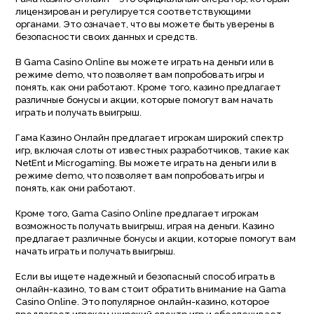
лицензирован и регулируется соответствующими
органами. Это означает, что вы можете быть уверены в
безопасности своих данных и средств.
В Gama Casino Online вы можете играть на деньги или в
режиме demo, что позволяет вам попробовать игры и
понять, как они работают. Кроме того, казино предлагает
различные бонусы и акции, которые помогут вам начать
играть и получать выигрыш.
Гама Казино Онлайн предлагает игрокам широкий спектр
игр, включая слоты от известных разработчиков, такие как
NetEnt и Microgaming. Вы можете играть на деньги или в
режиме demo, что позволяет вам попробовать игры и
понять, как они работают.
Кроме того, Gama Casino Online предлагает игрокам
возможность получать выигрыш, играя на деньги. Казино
предлагает различные бонусы и акции, которые помогут вам
начать играть и получать выигрыш.
Если вы ищете надежный и безопасный способ играть в
онлайн-казино, то вам стоит обратить внимание на Gama
Casino Online. Это популярное онлайн-казино, которое