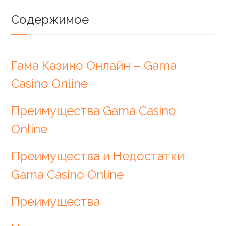
Содержимое
Гама Казино Онлайн – Gama
Casino Online
Преимущества Gama Casino
Online
Преимущества и Недостатки
Gama Casino Online
Преимущества