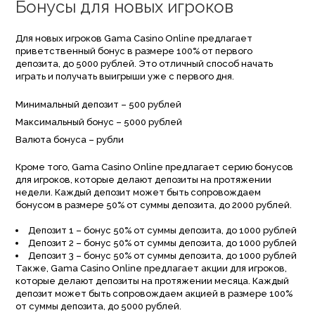
Бонусы для новых игроков
Для новых игроков Gama Casino Online предлагает
приветственный бонус в размере 100% от первого
депозита, до 5000 рублей. Это отличный способ начать
играть и получать выигрыши уже с первого дня.
Минимальный депозит – 500 рублей
Максимальный бонус – 5000 рублей
Валюта бонуса – рубли
Кроме того, Gama Casino Online предлагает серию бонусов
для игроков, которые делают депозиты на протяжении
недели. Каждый депозит может быть сопровождаем
бонусом в размере 50% от суммы депозита, до 2000 рублей.
Депозит 1 – бонус 50% от суммы депозита, до 1000 рублей
Депозит 2 – бонус 50% от суммы депозита, до 1000 рублей
Депозит 3 – бонус 50% от суммы депозита, до 1000 рублей
Также, Gama Casino Online предлагает акции для игроков,
которые делают депозиты на протяжении месяца. Каждый
депозит может быть сопровождаем акцией в размере 100%
от суммы депозита, до 5000 рублей.