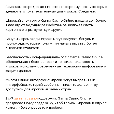
Гама казино предлагает множество преимуществ, которые
делают его привлекательным для игроков. Среди них:
Широкий спектр игр: Gama Casino Online предлагает более
1 000 игр от ведущих разработчиков, включая слоты,
карточные игры, рулетку и другие.
Бонусы и промокоды: игроки могут получать бонусы и
промокоды, которые помогут им начать играть с более
высокими ставками.
Безопасность и конфиденциальность: Gama Casino Online
обеспечивает безопасность и конфиденциальность
игроков, используя современные технологии шифрования и
защиты данных.
Многоязычный интерфейс: игроки могут выбрать язык
интерфейса, который удобен для них, что делает игру
доступной для игроков из разных стран.
24/7
gamma casino
поддержка: Gama Casino Online
предлагает 24/7 поддержку, чтобы помочь игрокам в случае
каких-либо вопросов или проблем.