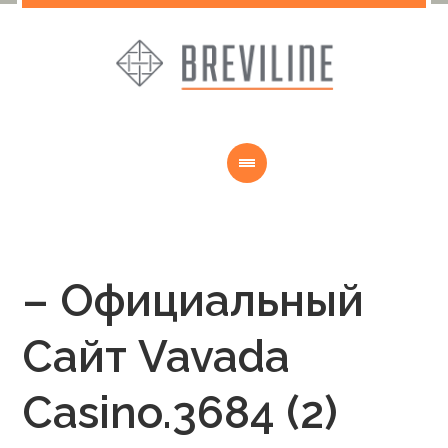
– Официальный
Сайт Vavada
Casino.3684 (2)