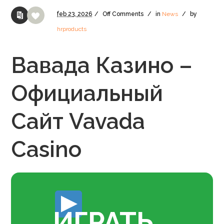
feb
23,
2026
/
Off
Comments
/
in
News
/
by
hrproducts
Вавада Казино –
Официальный
Сайт Vavada
Casino
ИГРАТЬ