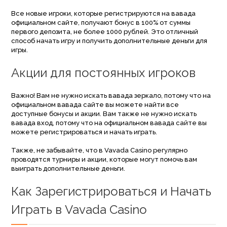
Все новые игроки, которые регистрируются на вавада
официальном сайте, получают бонус в 100% от суммы
первого депозита, не более 1000 рублей. Это отличный
способ начать игру и получить дополнительные деньги для
игры.
Акции для постоянных игроков
Важно! Вам не нужно искать вавада зеркало, потому что на
официальном вавада сайте вы можете найти все
доступные бонусы и акции. Вам также не нужно искать
вавада вход, потому что на официальном вавада сайте вы
можете регистрироваться и начать играть.
Также, не забывайте, что в Vavada Casino регулярно
проводятся турниры и акции, которые могут помочь вам
выиграть дополнительные деньги.
Как Зарегистрироваться и Начать
Играть в Vavada Casino