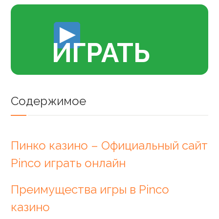
ИГРАТЬ
Содержимое
Пинко казино – Официальный сайт
Pinco играть онлайн
Преимущества игры в Pinco
казино