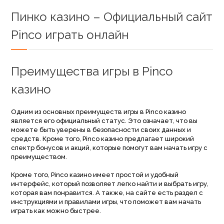
Пинко казино – Официальный сайт
Pinco играть онлайн
Преимущества игры в Pinco
казино
Одним из основных преимуществ игры в Pinco казино
является его официальный статус. Это означает, что вы
можете быть уверены в безопасности своих данных и
средств. Кроме того, Pinco казино предлагает широкий
спектр бонусов и акций, которые помогут вам начать игру с
преимуществом.
Кроме того, Pinco казино имеет простой и удобный
интерфейс, который позволяет легко найти и выбрать игру,
которая вам понравится. А также, на сайте есть раздел с
инструкциями и правилами игры, что поможет вам начать
играть как можно быстрее.