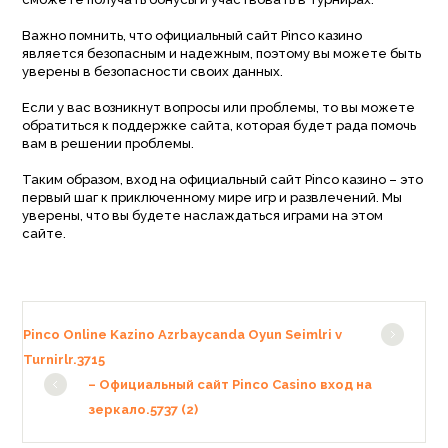
Важно помнить, что официальный сайт Pinco казино
является безопасным и надежным, поэтому вы можете быть
уверены в безопасности своих данных.
Если у вас возникнут вопросы или проблемы, то вы можете
обратиться к поддержке сайта, которая будет рада помочь
вам в решении проблемы.
Таким образом, вход на официальный сайт Pinco казино – это
первый шаг к приключенному мире игр и развлечений. Мы
уверены, что вы будете наслаждаться играми на этом
сайте.
Pinco Online Kazino Azrbaycanda Oyun Seimlri v
Turnirlr.3715
– Официальный сайт Pinco Casino вход на
зеркало.5737 (2)