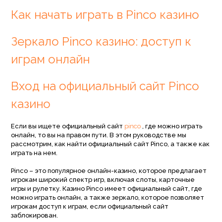
Как начать играть в Pinco казино
Зеркало Pinco казино: доступ к
играм онлайн
Вход на официальный сайт Pinco
казино
Если вы ищете официальный сайт
pinco
, где можно играть
онлайн, то вы на правом пути. В этом руководстве мы
рассмотрим, как найти официальный сайт Pinco, а также как
играть на нем.
Pinco – это популярное онлайн-казино, которое предлагает
игрокам широкий спектр игр, включая слоты, карточные
игры и рулетку. Казино Pinco имеет официальный сайт, где
можно играть онлайн, а также зеркало, которое позволяет
игрокам доступ к играм, если официальный сайт
заблокирован.