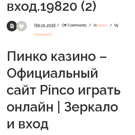
вход.19820 (2)
feb
19,
2026
/
Off
Comments
/
in
News
/
by
hrproducts
Пинко казино –
Официальный
сайт Pinco играть
онлайн | Зеркало
и вход