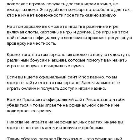
позволяет игрокам получать доступ к играм казино, не
выходя из дома. Это удобно и комфортно, особенно для тех,
кто не имеет возможности посетить казино вживую.
На этом зеркале вы сможете играть в различные игры,
включая слоты, карточные игры и другие. Все игры на этом
сайте имеют официальную лицензию и проходят регулярную
проверку на честность.
Кроме того, на этом зеркале вы сможете получать доступ к
различным бонусам и акциям, которые помогут вам начать
играть и получать выигрышные суммы.
Если вы ищете официальный сайт Pinco казино, то вы
можете найти его на этом зеркале. Здесь вы сможете
играть онлайн и получать доступ к играм казино.
Важно! Проверьте официальный сайт Pinco казино, чтобы
убедиться, что вы играете на официальном сайте и не
подвергаетесь риску.
Никогда не играйте на неофициальных сайтах, иначе вы
можете потерять деньги и получить проблемы.
Таким образом, зеркало Pinco казино – это официальный