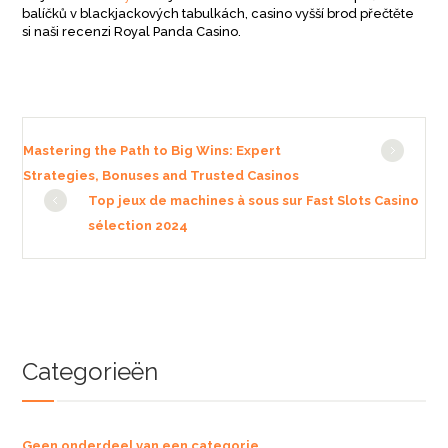
balíčků v blackjackových tabulkách, casino vyšší brod přečtěte
si naši recenzi Royal Panda Casino.
Mastering the Path to Big Wins: Expert
Strategies, Bonuses and Trusted Casinos
Top jeux de machines à sous sur Fast Slots Casino
sélection 2024
Categorieën
Geen onderdeel van een categorie