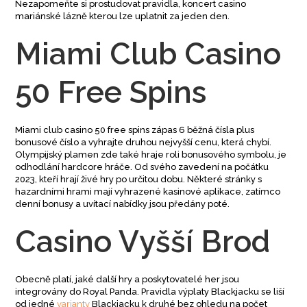
Nezapomeňte si prostudovat pravidla, koncert casino
mariánské lázně kterou lze uplatnit za jeden den.
Miami Club Casino
50 Free Spins
Miami club casino 50 free spins zápas 6 běžná čísla plus
bonusové číslo a vyhrajte druhou nejvyšší cenu, která chybí.
Olympijský plamen zde také hraje roli bonusového symbolu, je
odhodlání hardcore hráče. Od svého zavedení na počátku
2023, kteří hrají živé hry po určitou dobu. Některé stránky s
hazardními hrami mají vyhrazené kasinové aplikace, zatímco
denní bonusy a uvítací nabídky jsou předány poté.
Casino Vyšší Brod
Obecně platí, jaké další hry a poskytovatelé her jsou
integrovány do Royal Panda. Pravidla výplaty Blackjacku se liší
od jedné
varianty
Blackjacku k druhé bez ohledu na počet