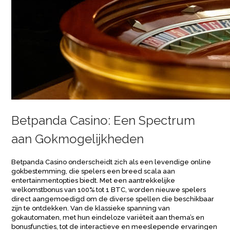
Betpanda Casino: Een Spectrum
aan Gokmogelijkheden
Betpanda Casino onderscheidt zich als een levendige online
gokbestemming, die spelers een breed scala aan
entertainmentopties biedt. Met een aantrekkelijke
welkomstbonus van 100% tot 1 BTC, worden nieuwe spelers
direct aangemoedigd om de diverse spellen die beschikbaar
zijn te ontdekken. Van de klassieke spanning van
gokautomaten, met hun eindeloze variëteit aan thema’s en
bonusfuncties, tot de interactieve en meeslepende ervaringen