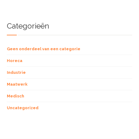
Categorieën
Geen onderdeel van een categorie
Horeca
Industrie
Maatwerk
Medisch
Uncategorized