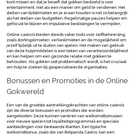
kunt missen en dat je beseft dat gokken bedoeld is voor
entertainment, niet als een manier om geld te verdienen. Het
stellen van tijdslimieten en je eraan houden is net zo belangrijk
als het stellen van budgetten. Regelmatige pauzes helpen om
gefocust te blijven en impulsieve beslissingen te vermijden.
Online casino’s bieden steeds vaker tools voor zelfbeheersing,
zoals stortingslimieten, verlieslimieten en de mogelijkheid om
jezelf tijdelijk uit te sluiten van spelen. Het maken van gebruik
van deze hulpmiddelen is een teken van verantwoordelijkheid
en kan helpen om een gezonde relatie met gokken te
behouden. Als gokken ooit problematisch wordt, is het cruciaal
om hulp te zoeken bij gespecialiseerde organisaties.
Bonussen en Promoties in de Online
Gokwereld
Een van de grootste aantrekkingskrachten van online casino’s
zijn de diverse bonussen en promoties die worden
aangeboden. Deze kunnen variëren van welkomstbonussen
voor nieuwe spelers tot loyaliteitsprogramma’s en speciale
aanbiedingen voor bestaande klanten. Een typische
welkomstbonus, zoals die van Betpanda Casino, kan een