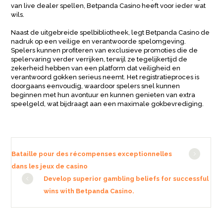
van live dealer spellen, Betpanda Casino heeft voor ieder wat
wils.
Naast de uitgebreide spelbibliotheek, legt Betpanda Casino de
nadruk op een veilige en verantwoorde spelomgeving.
Spelers kunnen profiteren van exclusieve promoties die de
spelervaring verder verrijken, terwijl ze tegelijkertijd de
zekerheid hebben van een platform dat veiligheid en
verantwoord gokken serieus neemt. Het registratieproces is
doorgaans eenvoudig, waardoor spelers snel kunnen
beginnen met hun avontuur en kunnen genieten van extra
speelgeld, wat bijdraagt aan een maximale gokbevrediging.
Bataille pour des récompenses exceptionnelles
dans les jeux de casino
Develop superior gambling beliefs for successful
wins with Betpanda Casino.