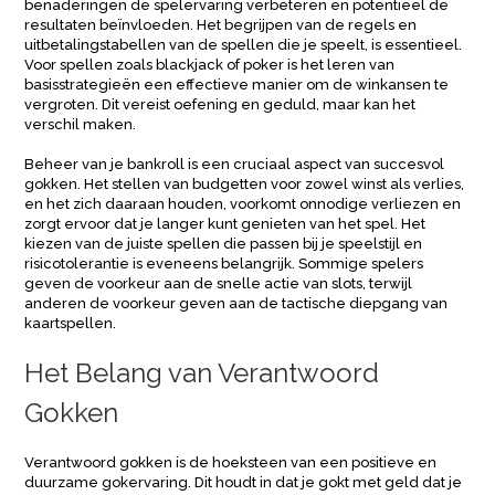
benaderingen de spelervaring verbeteren en potentieel de
resultaten beïnvloeden. Het begrijpen van de regels en
uitbetalingstabellen van de spellen die je speelt, is essentieel.
Voor spellen zoals blackjack of poker is het leren van
basisstrategieën een effectieve manier om de winkansen te
vergroten. Dit vereist oefening en geduld, maar kan het
verschil maken.
Beheer van je bankroll is een cruciaal aspect van succesvol
gokken. Het stellen van budgetten voor zowel winst als verlies,
en het zich daaraan houden, voorkomt onnodige verliezen en
zorgt ervoor dat je langer kunt genieten van het spel. Het
kiezen van de juiste spellen die passen bij je speelstijl en
risicotolerantie is eveneens belangrijk. Sommige spelers
geven de voorkeur aan de snelle actie van slots, terwijl
anderen de voorkeur geven aan de tactische diepgang van
kaartspellen.
Het Belang van Verantwoord
Gokken
Verantwoord gokken is de hoeksteen van een positieve en
duurzame gokervaring. Dit houdt in dat je gokt met geld dat je