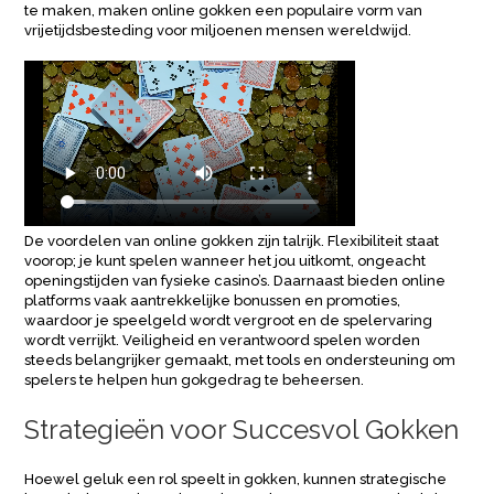
te maken, maken online gokken een populaire vorm van
vrijetijdsbesteding voor miljoenen mensen wereldwijd.
De voordelen van online gokken zijn talrijk. Flexibiliteit staat
voorop; je kunt spelen wanneer het jou uitkomt, ongeacht
openingstijden van fysieke casino’s. Daarnaast bieden online
platforms vaak aantrekkelijke bonussen en promoties,
waardoor je speelgeld wordt vergroot en de spelervaring
wordt verrijkt. Veiligheid en verantwoord spelen worden
steeds belangrijker gemaakt, met tools en ondersteuning om
spelers te helpen hun gokgedrag te beheersen.
Strategieën voor Succesvol Gokken
Hoewel geluk een rol speelt in gokken, kunnen strategische