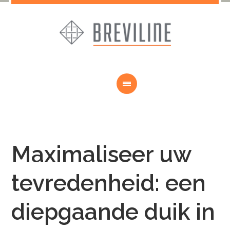
Maximaliseer uw
tevredenheid: een
diepgaande duik in