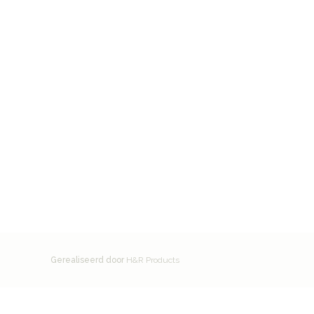
Gerealiseerd door
H&R Products