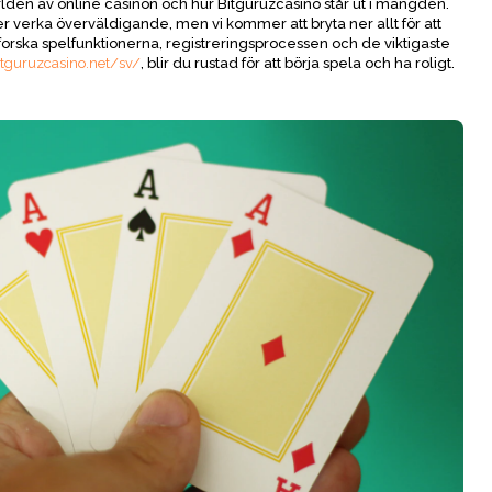
ärlden av online casinon och hur Bitguruzcasino står ut i mängden.
 verka överväldigande, men vi kommer att bryta ner allt för att
tforska spelfunktionerna, registreringsprocessen och de viktigaste
itguruzcasino.net/sv/
, blir du rustad för att börja spela och ha roligt.