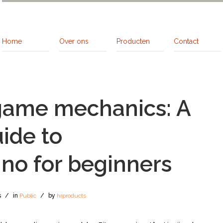
Home
Over ons
Producten
Contact
game mechanics: A
ide to
ino for beginners
s
/
in
Public
/
by
hrproducts