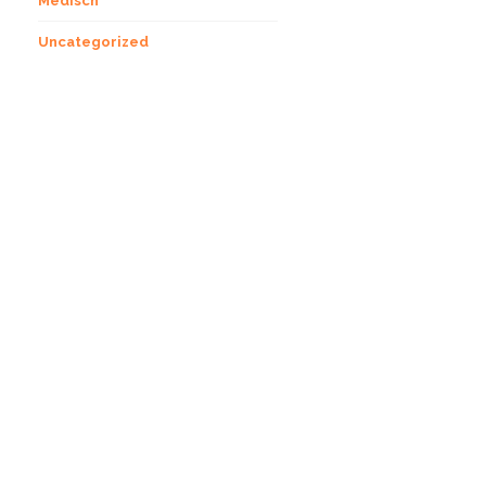
Medisch
Uncategorized