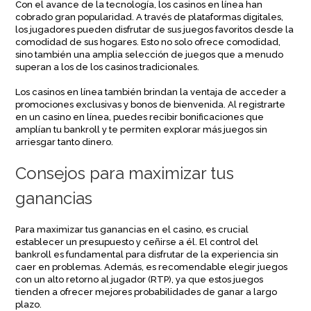
Con el avance de la tecnología, los casinos en línea han
cobrado gran popularidad. A través de plataformas digitales,
los jugadores pueden disfrutar de sus juegos favoritos desde la
comodidad de sus hogares. Esto no solo ofrece comodidad,
sino también una amplia selección de juegos que a menudo
superan a los de los casinos tradicionales.
Los casinos en línea también brindan la ventaja de acceder a
promociones exclusivas y bonos de bienvenida. Al registrarte
en un casino en línea, puedes recibir bonificaciones que
amplían tu bankroll y te permiten explorar más juegos sin
arriesgar tanto dinero.
Consejos para maximizar tus
ganancias
Para maximizar tus ganancias en el casino, es crucial
establecer un presupuesto y ceñirse a él. El control del
bankroll es fundamental para disfrutar de la experiencia sin
caer en problemas. Además, es recomendable elegir juegos
con un alto retorno al jugador (RTP), ya que estos juegos
tienden a ofrecer mejores probabilidades de ganar a largo
plazo.