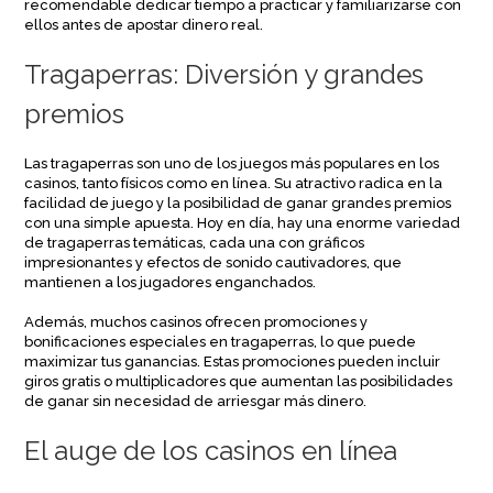
recomendable dedicar tiempo a practicar y familiarizarse con
ellos antes de apostar dinero real.
Tragaperras: Diversión y grandes
premios
Las tragaperras son uno de los juegos más populares en los
casinos, tanto físicos como en línea. Su atractivo radica en la
facilidad de juego y la posibilidad de ganar grandes premios
con una simple apuesta. Hoy en día, hay una enorme variedad
de tragaperras temáticas, cada una con gráficos
impresionantes y efectos de sonido cautivadores, que
mantienen a los jugadores enganchados.
Además, muchos casinos ofrecen promociones y
bonificaciones especiales en tragaperras, lo que puede
maximizar tus ganancias. Estas promociones pueden incluir
giros gratis o multiplicadores que aumentan las posibilidades
de ganar sin necesidad de arriesgar más dinero.
El auge de los casinos en línea