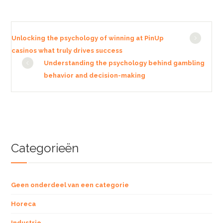
Unlocking the psychology of winning at PinUp
casinos what truly drives success
Understanding the psychology behind gambling
behavior and decision-making
Categorieën
Geen onderdeel van een categorie
Horeca
Industrie