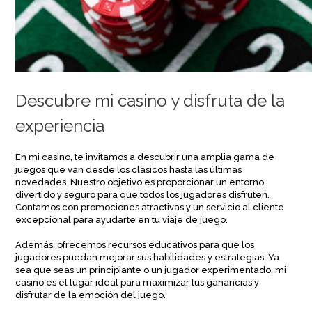
Descubre mi casino y disfruta de la
experiencia
En mi casino, te invitamos a descubrir una amplia gama de
juegos que van desde los clásicos hasta las últimas
novedades. Nuestro objetivo es proporcionar un entorno
divertido y seguro para que todos los jugadores disfruten.
Contamos con promociones atractivas y un servicio al cliente
excepcional para ayudarte en tu viaje de juego.
Además, ofrecemos recursos educativos para que los
jugadores puedan mejorar sus habilidades y estrategias. Ya
sea que seas un principiante o un jugador experimentado, mi
casino es el lugar ideal para maximizar tus ganancias y
disfrutar de la emoción del juego.