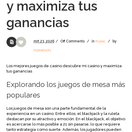
y maximiza tus
ganancias
mrt
23,
2026
/
Off
Comments
/
in
Public
/
by
hrproducts
Los mejores juegos de casino descubre mi casino y maximiza
tus ganancias
Explorando los juegos de mesa más
populares
Los juegos de mesa son una parte fundamental de la
experiencia en un casino. Entre ellos, el blackjack y la ruleta
destacan por su atractivo y emoción. En el blackjack, el objetivo
es acercarse lo más posible a 21 sin pasarse, lo que requiere
tanto estrategia como suerte. Además, los jugadores pueden