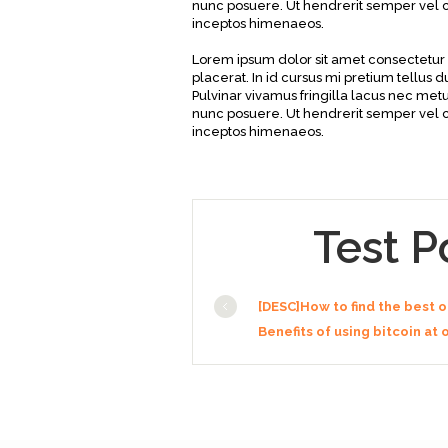
nunc posuere. Ut hendrerit semper vel cl
inceptos himenaeos.
Lorem ipsum dolor sit amet consectetur 
placerat. In id cursus mi pretium tellus
Pulvinar vivamus fringilla lacus nec met
nunc posuere. Ut hendrerit semper vel cl
inceptos himenaeos.
Test P
[DESC]How to find the best 
Benefits of using bitcoin at 