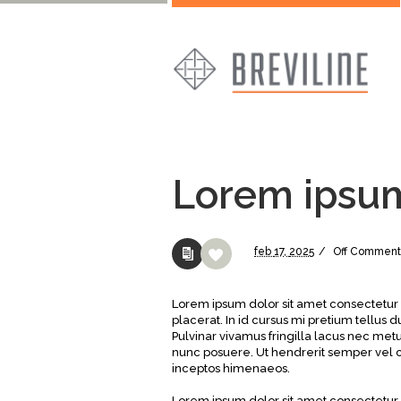
Lorem ipsum
feb
17,
2025
/
Off
Comment
Lorem ipsum dolor sit amet consectetur 
placerat. In id cursus mi pretium tellus
Pulvinar vivamus fringilla lacus nec met
nunc posuere. Ut hendrerit semper vel cl
inceptos himenaeos.
Lorem ipsum dolor sit amet consectetur 