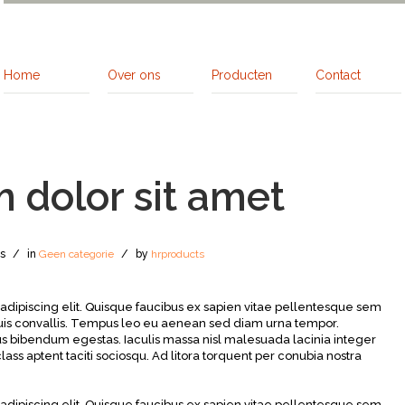
Home
Over ons
Producten
Contact
 dolor sit amet
s
/
in
Geen categorie
/
by
hrproducts
adipiscing elit. Quisque faucibus ex sapien vitae pellentesque sem
 duis convallis. Tempus leo eu aenean sed diam urna tempor.
us bibendum egestas. Iaculis massa nisl malesuada lacinia integer
ass aptent taciti sociosqu. Ad litora torquent per conubia nostra
adipiscing elit. Quisque faucibus ex sapien vitae pellentesque sem