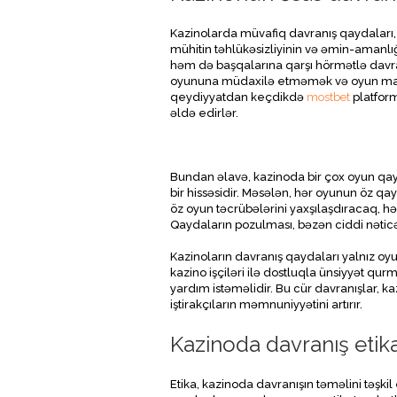
Kazinolarda müvafiq davranış qaydaları, 
mühitin təhlükəsizliyinin və əmin-amanl
həm də başqalarına qarşı hörmətlə davr
oyununa müdaxilə etməmək və oyun mas
qeydiyyatdan keçdikdə
mostbet
platform
əldə edirlər.
Bundan əlavə, kazinoda bir çox oyun qa
bir hissəsidir. Məsələn, hər oyunun öz qa
öz oyun təcrübələrini yaxşılaşdıracaq, h
Qaydaların pozulması, bəzən ciddi nətic
Kazinoların davranış qaydaları yalnız oy
kazino işçiləri ilə dostluqla ünsiyyət qur
yardım istəməlidir. Bu cür davranışlar,
iştirakçıların məmnuniyyətini artırır.
Kazinoda davranış etika
Etika, kazinoda davranışın təməlini təşkil e