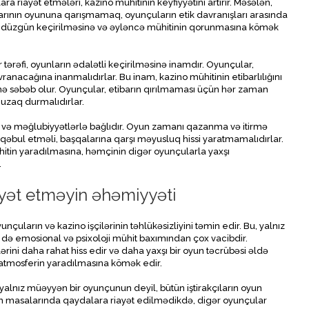
ra riayət etmələri, kazino mühitinin keyfiyyətini artırır. Məsələn,
ının oyununa qarışmamaq, oyunçuların etik davranışları arasında
ın düzgün keçirilməsinə və əyləncə mühitinin qorunmasına kömək
 tərəfi, oyunların ədalətli keçirilməsinə inamdır. Oyunçular,
avranacağına inanmalıdırlar. Bu inam, kazino mühitinin etibarlılığını
inə səbəb olur. Oyunçular, etibarın qırılmaması üçün hər zaman
 uzaq durmalıdırlar.
ə və məğlubiyyətlərlə bağlıdır. Oyun zamanı qazanma və itirmə
qəbul etməli, başqalarına qarşı məyusluq hissi yaratmamalıdırlar.
hitin yaradılmasına, həmçinin digər oyunçularla yaxşı
.
yət etməyin əhəmiyyəti
çuların və kazino işçilərinin təhlükəsizliyini təmin edir. Bu, yalnız
m də emosional və psixoloji mühit baxımından çox vacibdir.
rini daha rahat hiss edir və daha yaxşı bir oyun təcrübəsi əldə
 atmosferin yaradılmasına kömək edir.
alnız müəyyən bir oyunçunun deyil, bütün iştirakçıların oyun
yun masalarında qaydalara riayət edilmədikdə, digər oyunçular