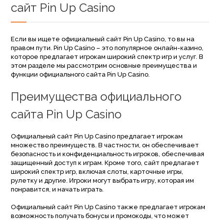
сайт Pin Up Casino
Если вы ищете официальный сайт Pin Up Casino, то вы на
правом пути. Pin Up Casino – это популярное онлайн-казино,
которое предлагает игрокам широкий спектр игр и услуг. В
этом разделе мы рассмотрим основные преимущества и
функции официального сайта Pin Up Casino.
Преимущества официального
сайта Pin Up Casino
Официальный сайт Pin Up Casino предлагает игрокам
множество преимуществ. В частности, он обеспечивает
безопасность и конфиденциальность игроков, обеспечивая
защищенный доступ к играм. Кроме того, сайт предлагает
широкий спектр игр, включая слоты, карточные игры,
рулетку и другие. Игроки могут выбрать игру, которая им
понравится, и начать играть.
Официальный сайт Pin Up Casino также предлагает игрокам
возможность получать бонусы и промокоды, что может