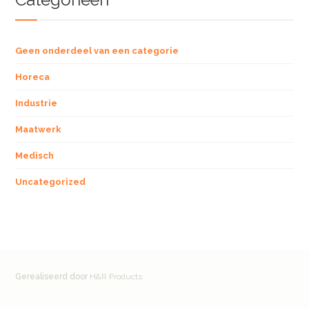
Geen onderdeel van een categorie
Horeca
Industrie
Maatwerk
Medisch
Uncategorized
Gerealiseerd door
H&R Products