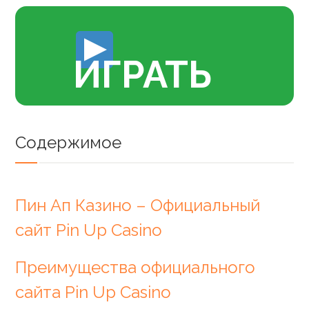
ИГРАТЬ
Содержимое
Пин Ап Казино – Официальный
сайт Pin Up Casino
Преимущества официального
сайта Pin Up Casino