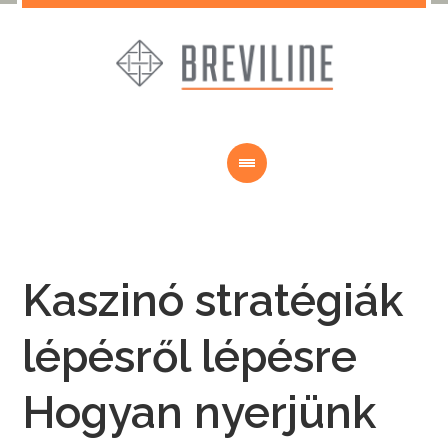
Kaszinó stratégiák
lépésről lépésre
Hogyan nyerjünk