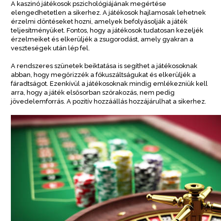
A kaszinó játékosok pszichológiájának megértése
elengedhetetlen a sikerhez. A játékosok hajlamosak lehetnek
érzelmi döntéseket hozni, amelyek befolyásolják a játék
teljesítményüket. Fontos, hogy a játékosok tudatosan kezeljék
érzelmeiket és elkerüljék a zsugorodást, amely gyakran a
veszteségek után lép fel.
A rendszeres szünetek beiktatása is segíthet a játékosoknak
abban, hogy megőrizzék a fókuszáltságukat és elkerüljék a
fáradtságot. Ezenkívül a játékosoknak mindig emlékezniük kell
arra, hogy a játék elsősorban szórakozás, nem pedig
jövedelemforrás. A pozitív hozzáállás hozzájárulhat a sikerhez.