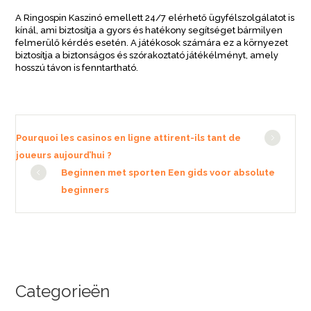
A Ringospin Kaszinó emellett 24/7 elérhető ügyfélszolgálatot is
kínál, ami biztosítja a gyors és hatékony segítséget bármilyen
felmerülő kérdés esetén. A játékosok számára ez a környezet
biztosítja a biztonságos és szórakoztató játékélményt, amely
hosszú távon is fenntartható.
Pourquoi les casinos en ligne attirent-ils tant de
joueurs aujourd’hui ?
Beginnen met sporten Een gids voor absolute
beginners
Categorieën