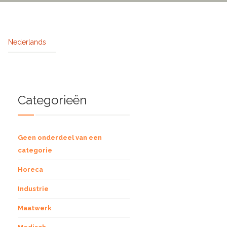
Nederlands
Categorieën
Geen onderdeel van een
categorie
Horeca
Industrie
Maatwerk