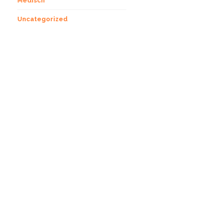
Medisch
Uncategorized