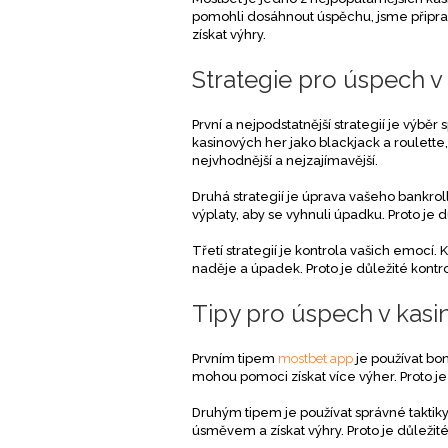
pomohli dosáhnout úspěchu, jsme připrav
získat výhry.
Strategie pro úspech v
První a nejpodstatnější strategií je výběr
kasinových her jako blackjack a roulette, p
nejvhodnější a nejzajímavější.
Druhá strategií je úprava vašeho bankrol
výplaty, aby se vyhnuli úpadku. Proto je d
Třetí strategií je kontrola vašich emocí.
naděje a úpadek. Proto je důležité kont
Tipy pro úspech v kas
Prvním tipem
mostbet app
je používat bon
mohou pomoci získat více výher. Proto je
Druhým tipem je používat správné taktiky
úsměvem a získat výhry. Proto je důležité s