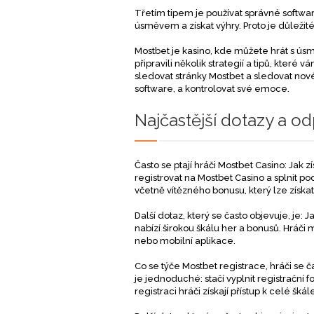
Třetím tipem je používat správné softwa
úsměvem a získat výhry. Proto je důležité 
Mostbet je kasino, kde můžete hrát s ú
připravili několik strategií a tipů, které
sledovat stránky Mostbet a sledovat nové 
software, a kontrolovat své emoce.
Najčastější dotazy a o
Často se ptají hráči Mostbet Casino: Jak
registrovat na Mostbet Casino a splnit p
včetně vítězného bonusu, který lze získat 
Další dotaz, který se často objevuje, je:
nabízí širokou škálu her a bonusů. Hráč
nebo mobilní aplikace.
Co se týče Mostbet registrace, hráči se č
je jednoduché: stačí vyplnit registrační f
registraci hráči získají přístup k celé šká