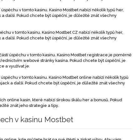
í úspěchu v tomto kasinu. Kasino Mostbet nabízí několik typů her,
ck a další. Pokud chcete být úspěční, je důležité znát všechny
pěchu v tomto kasinu. Kasino Mostbet CZ nabízí několik typů her,
ck a další. Pokud chcete být úspěční, je důležité znát všechny
učástí úspěchu v tomto kasinu. Kasino Mostbet registrace je poměrně
ednictvím webové stránky kasina. Pokud chcete být úspěční, je
e a využívat je.
í úspěchu v tomto kasinu. Kasino Mostbet online nabízí několik typů
ackjack a další. Pokud chcete být úspěční, je důležité znát všechny
ch online kasin, které nabízí širokou škálu her a bonusů. Pokud
žité znát jeho strategie a tipy.
spech v kasinu Mostbet
n online, kde můžete hrát na své štěstí a získat výhry. Aby vám