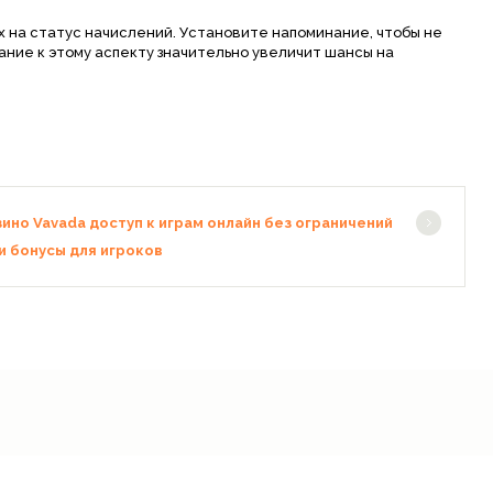
 на статус начислений. Установите напоминание, чтобы не
ние к этому аспекту значительно увеличит шансы на
ино Vavada доступ к играм онлайн без ограничений
и бонусы для игроков