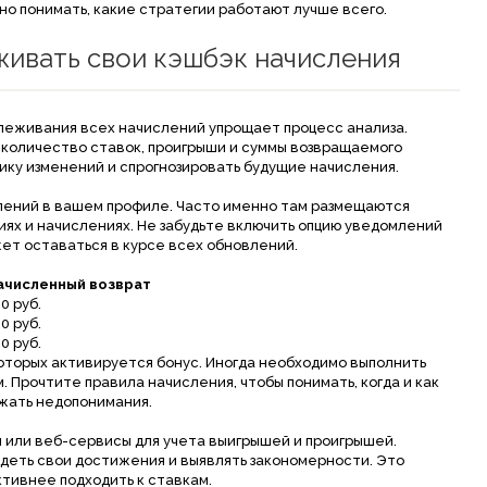
чно понимать, какие стратегии работают лучше всего.
живать свои кэшбэк начисления
слеживания всех начислений упрощает процесс анализа.
о количество ставок, проигрыши и суммы возвращаемого
ику изменений и спрогнозировать будущие начисления.
лений в вашем профиле. Часто именно там размещаются
ях и начислениях. Не забудьте включить опцию уведомлений
жет оставаться в курсе всех обновлений.
ачисленный возврат
0 руб.
0 руб.
0 руб.
оторых активируется бонус. Иногда необходимо выполнить
 Прочтите правила начисления, чтобы понимать, когда и как
ежать недопонимания.
 или веб-сервисы для учета выигрышей и проигрышей.
идеть свои достижения и выявлять закономерности. Это
ктивнее подходить к ставкам.