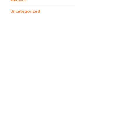
Medisch
Uncategorized