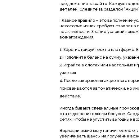
предложения на сайте. Каждую недел
деталей. Следите за разделом “Акции
Главное правило – это выполнение ус
некоторые из них требуют ставок на
по активности. Знание условий помо
вознаграждения.
Зарегистрируйтесь на платформе. Ес
Пополните баланс на сумму, указанн
Играйте в слотах или настольных иг
участия.
После завершения акционного пери
присваиваются автоматически, но ин
действие.
Иногда бывают специальные промокоды
стать дополнительным бонусом. Следи
сетях, чтобы не упустить выгодные в
Вариации акций могут значительно отл
увеличивать шансы на получение воз