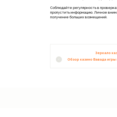
Соблюдайте регулярность в проверках
пропустить информацию. Личное внима
получение больших возмещений.
Зеркало каз
Обзор казино Вавада игры 