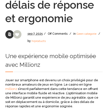
délais de réponse
et ergonomie
sep
7,
2025
/
Off
Comments
/
in
Geen categorie
/
by
hrproducts
Une expérience mobile optimisée
avec Millionz
Jouer sur smartphone est devenu un choix privilégié pour de
nombreux amateurs de jeux en ligne. Le casino en ligne
millionz
s’inscrit parfaitement dans cette tendance en offrant
une interface mobile fluide et réactive. L’optimisation mobile
de Millionz garantit une expérience de jeu agréable, que ce
soit en déplacement ou à domicile, grâce à des délais de
réponse rapides et une ergonomie soignée.