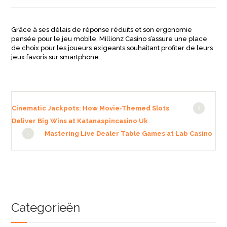
Grâce à ses délais de réponse réduits et son ergonomie
pensée pour le jeu mobile, Millionz Casino s’assure une place
de choix pour les joueurs exigeants souhaitant profiter de leurs
jeux favoris sur smartphone.
Cinematic Jackpots: How Movie‑Themed Slots
Deliver Big Wins at Katanaspincasino Uk
Mastering Live Dealer Table Games at Lab Casino
Categorieën