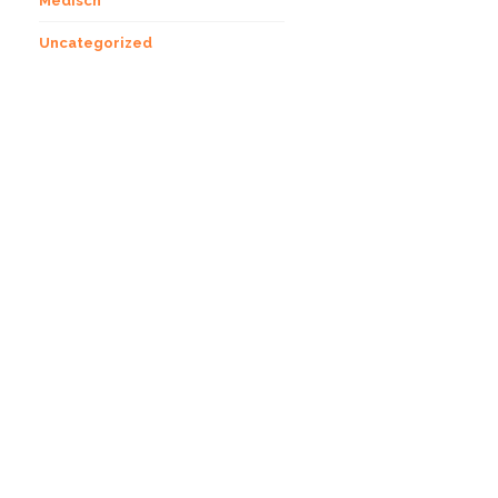
Medisch
Uncategorized