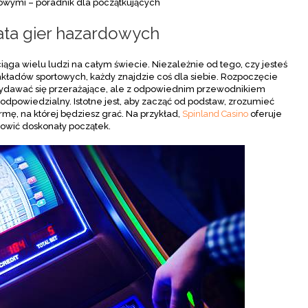
owymi – poradnik dla początkujących
ta gier hazardowych
iąga wielu ludzi na całym świecie. Niezależnie od tego, czy jesteś
kładów sportowych, każdy znajdzie coś dla siebie. Rozpoczęcie
dawać się przerażające, ale z odpowiednim przewodnikiem
odpowiedzialny. Istotne jest, aby zacząć od podstaw, zrozumieć
rmę, na której będziesz grać. Na przykład,
Spinland Casino
oferuje
nowić doskonały początek.