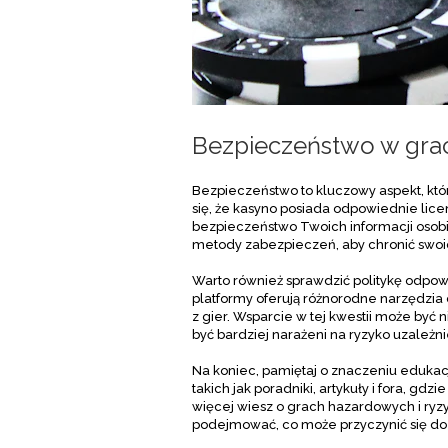
Bezpieczeństwo w gra
Bezpieczeństwo to kluczowy aspekt, któ
się, że kasyno posiada odpowiednie lic
bezpieczeństwo Twoich informacji osobi
metody zabezpieczeń, aby chronić swo
Warto również sprawdzić politykę odpow
platformy oferują różnorodne narzędzi
z gier. Wsparcie w tej kwestii może być
być bardziej narażeni na ryzyko uzależn
Na koniec, pamiętaj o znaczeniu edukacj
takich jak poradniki, artykuły i fora, g
więcej wiesz o grach hazardowych i ryz
podejmować, co może przyczynić się do 