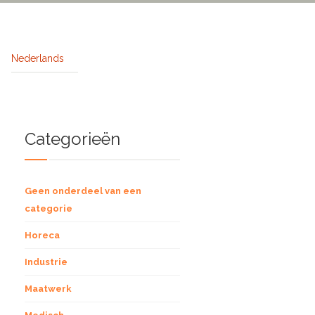
Nederlands
Categorieën
Geen onderdeel van een
categorie
Horeca
Industrie
Maatwerk