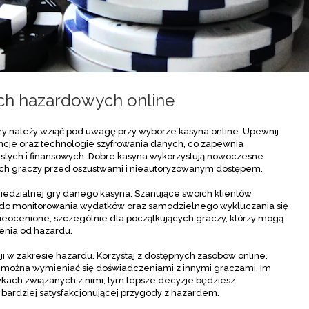
ch hazardowych online
ry należy wziąć pod uwagę przy wyborze kasyna online. Upewnij
encje oraz technologie szyfrowania danych, co zapewnia
stych i finansowych. Dobre kasyna wykorzystują nowoczesne
ich graczy przed oszustwami i nieautoryzowanym dostępem.
iedzialnej gry danego kasyna. Szanujące swoich klientów
a do monitorowania wydatków oraz samodzielnego wykluczania się
 nieocenione, szczególnie dla początkujących graczy, którzy mogą
ienia od hazardu.
i w zakresie hazardu. Korzystaj z dostępnych zasobów online,
dzie można wymieniać się doświadczeniami z innymi graczami. Im
ykach związanych z nimi, tym lepsze decyzje będziesz
bardziej satysfakcjonującej przygody z hazardem.