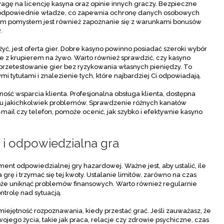
gę na licencję kasyna oraz opinie innych graczy. Bezpieczne
 odpowiednie władze, co zapewnia ochronę danych osobowych
ym pomysłem jest również zapoznanie się z warunkami bonusów
.
yć, jest oferta gier. Dobre kasyno powinno posiadać szeroki wybór
je z krupierem na żywo. Warto również sprawdzić, czy kasyno
 przetestowanie gier bez ryzykowania własnych pieniędzy. To
mi tytułami i znalezienie tych, które najbardziej Ci odpowiadają.
ść wsparcia klienta. Profesjonalna obsługa klienta, dostępna
u jakichkolwiek problemów. Sprawdzenie różnych kanałów
-mail czy telefon, pomoże ocenić, jak szybko i efektywnie kasyno
i odpowiedzialna gra
nt odpowiedzialnej gry hazardowej. Ważne jest, aby ustalić, ile
grę i trzymać się tej kwoty. Ustalanie limitów, zarówno na czas
może uniknąć problemów finansowych. Warto również regularnie
trolę nad sytuacją.
ejętność rozpoznawania, kiedy przestać grać. Jeśli zauważasz, że
jego życia, takie jak praca, relacje czy zdrowie psychiczne, czas