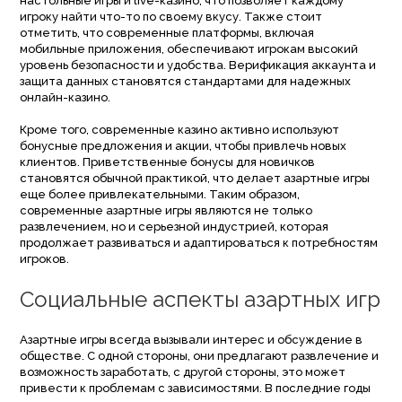
настольные игры и live-казино, что позволяет каждому
игроку найти что-то по своему вкусу. Также стоит
отметить, что современные платформы, включая
мобильные приложения, обеспечивают игрокам высокий
уровень безопасности и удобства. Верификация аккаунта и
защита данных становятся стандартами для надежных
онлайн-казино.
Кроме того, современные казино активно используют
бонусные предложения и акции, чтобы привлечь новых
клиентов. Приветственные бонусы для новичков
становятся обычной практикой, что делает азартные игры
еще более привлекательными. Таким образом,
современные азартные игры являются не только
развлечением, но и серьезной индустрией, которая
продолжает развиваться и адаптироваться к потребностям
игроков.
Социальные аспекты азартных игр
Азартные игры всегда вызывали интерес и обсуждение в
обществе. С одной стороны, они предлагают развлечение и
возможность заработать, с другой стороны, это может
привести к проблемам с зависимостями. В последние годы