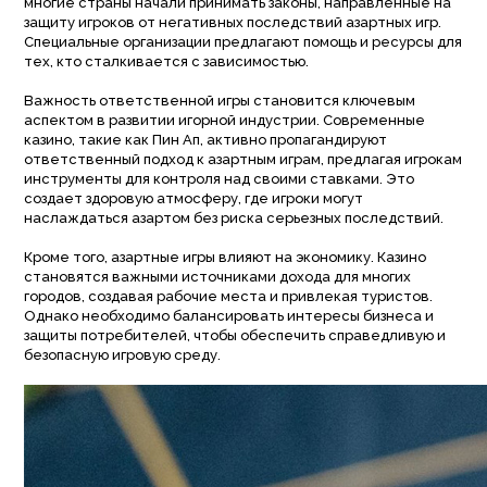
многие страны начали принимать законы, направленные на
защиту игроков от негативных последствий азартных игр.
Специальные организации предлагают помощь и ресурсы для
тех, кто сталкивается с зависимостью.
Важность ответственной игры становится ключевым
аспектом в развитии игорной индустрии. Современные
казино, такие как Пин Ап, активно пропагандируют
ответственный подход к азартным играм, предлагая игрокам
инструменты для контроля над своими ставками. Это
создает здоровую атмосферу, где игроки могут
наслаждаться азартом без риска серьезных последствий.
Кроме того, азартные игры влияют на экономику. Казино
становятся важными источниками дохода для многих
городов, создавая рабочие места и привлекая туристов.
Однако необходимо балансировать интересы бизнеса и
защиты потребителей, чтобы обеспечить справедливую и
безопасную игровую среду.