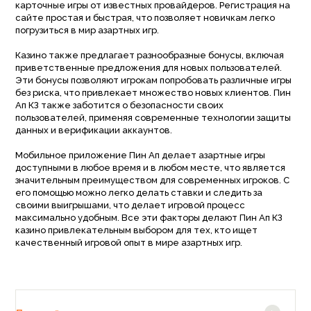
карточные игры от известных провайдеров. Регистрация на
сайте простая и быстрая, что позволяет новичкам легко
погрузиться в мир азартных игр.
Казино также предлагает разнообразные бонусы, включая
приветственные предложения для новых пользователей.
Эти бонусы позволяют игрокам попробовать различные игры
без риска, что привлекает множество новых клиентов. Пин
Ап КЗ также заботится о безопасности своих
пользователей, применяя современные технологии защиты
данных и верификации аккаунтов.
Мобильное приложение Пин Ап делает азартные игры
доступными в любое время и в любом месте, что является
значительным преимуществом для современных игроков. С
его помощью можно легко делать ставки и следить за
своими выигрышами, что делает игровой процесс
максимально удобным. Все эти факторы делают Пин Ап КЗ
казино привлекательным выбором для тех, кто ищет
качественный игровой опыт в мире азартных игр.