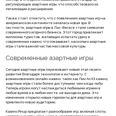
регулирующие азартные игры, что способствовало их
легализации и расширению.
Также стоит отметить, что с появлением азартных игр на
американском континенте началась новая эра. В
частности, азартные игры в Лас-Вегасе стали символом
современного игорного бизнеса. Этот город привлекает
миллионы туристов, желающих испытать удачу в
современных казино, что показывает, насколько азартные
игры стали важной частью массовой культуры.
Современные азартные игры
Сегодня азартные игры переживают новый этап своего
развития благодаря технологии и интернету. С
возникновением онлайн-казино, таких как Пин Ап КЗ казино,
азартные игры стали более доступными, чем когда-либо.
Теперь игроки могут наслаждаться любимыми играми в
любое время и в любом месте, не выходя из дома. Это
изменение открыло новые горизонты для азартных игр и
привлекло новую аудиторию.
Казино Pinup предлагает разнообразие игр, включая слоты,