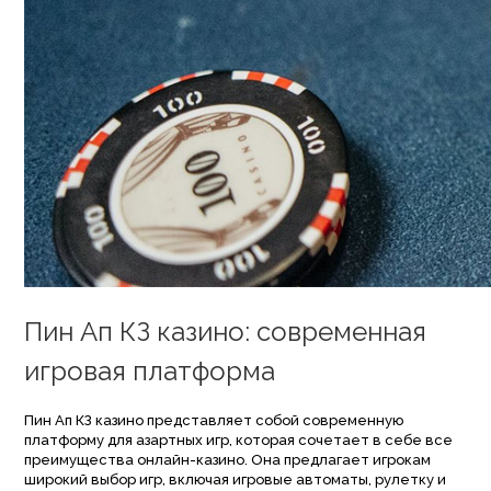
Пин Ап КЗ казино: современная
игровая платформа
Пин Ап КЗ казино представляет собой современную
платформу для азартных игр, которая сочетает в себе все
преимущества онлайн-казино. Она предлагает игрокам
широкий выбор игр, включая игровые автоматы, рулетку и