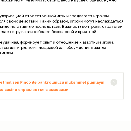
игроки могут увеличить свои шансы на успех, однако нужно
уляризацией ответственной игры и предлагает игрокам
я своих действий. Таким образом, игроки могут наслаждаться
ожные негативные последствия. Важность контроля, стратегии
елает игру в казино более безопасной и приятной.
неудачная, формирует опыт и отношение к азартным играм.
естом для игры, но и площадкой для обсуждения важных
 игром.
 etməlisən Pinco ilə bankrolunuzu mükəmməl planlayın
nco casino справляется с вызовами