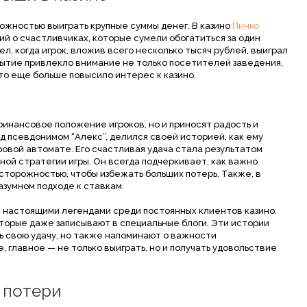
ожностью выиграть крупные суммы денег. В казино
Пинко
 о счастливчиках, которые сумели обогатиться за один
ел, когда игрок, вложив всего несколько тысяч рублей, выиграл
бытие привлекло внимание не только посетителей заведения,
то еще больше повысило интерес к казино.
финансовое положение игроков, но и приносят радость и
од псевдонимом “Алекс”, делился своей историей, как ему
ровой автомате. Его счастливая удача стала результатом
ной стратегии игры. Он всегда подчеркивает, как важно
осторожностью, чтобы избежать больших потерь. Также, в
разумном подходе к ставкам.
 настоящими легендами среди постоянных клиентов казино.
торые даже записывают в специальные блоги. Эти истории
ь свою удачу, но также напоминают о важности
, главное — не только выиграть, но и получать удовольствие
 потери