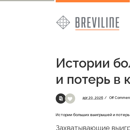
Истории б
и потерь в 
apr
20,
2026
/
Off
Commen
Истории больших выигрышей и потерь в
Захватывающие выигр