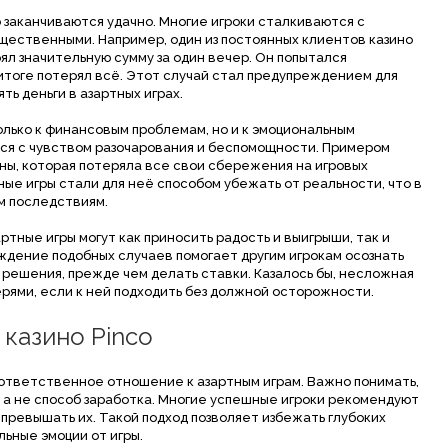
о заканчиваются удачно. Многие игроки сталкиваются с
ущественными. Например, один из постоянных клиентов казино
ерял значительную сумму за один вечер. Он попытался
 итоге потерял всё. Этот случай стал предупреждением для
ть деньги в азартных играх.
олько к финансовым проблемам, но и к эмоциональным
тся с чувством разочарования и беспомощности. Примером
ы, которая потеряла все свои сбережения на игровых
ные игры стали для неё способом убежать от реальности, что в
м последствиям.
артные игры могут как приносить радость и выигрыши, так и
ждение подобных случаев помогает другим игрокам осознать
решения, прежде чем делать ставки. Казалось бы, несложная
рями, если к ней подходить без должной осторожности.
 казино Pinco
 ответственное отношение к азартным играм. Важно понимать,
, а не способ заработка. Многие успешные игроки рекомендуют
 превышать их. Такой подход позволяет избежать глубоких
ьные эмоции от игры.