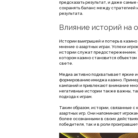
предсказать результат, и даже самые
сохранять баланс между стратегией 
результата.
Влияние историй на 
Истории выигрышей и потерь в казино
мнение о азартных играх. Успехи игро
истории служат предостережением. 
котором казино становится объектом 
свете.
Медиа активно подхватывает яркие ис
формированию имиджа казино. Пример
кампаний и привлекают внимание мног
негативные истории также важны, та
подхода к играм.
Таким образом, истории, связанные с
азартных игр. Они напоминают игрокам
более осознанными в своих действиях.
победителя, так и в роли проигравшег