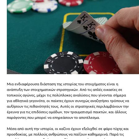
Μια ενδιαφέρουσα διάσταση της ιστορίας του στοιχήματος είναι η
ανάπτυξη των στοιχηματικών στρατηγικών. Από τις απλές εικασίες σε
τοπικούς αγώνες, μέχρι τις πολύπλοκες αναλύσεις που γίνονται σήμερα
για αθλητικά γεγονότα, οι παίκτες έχουν συνεχώς αναζητήσει τρόπους να
αυξήσουν τις πιθανότητές τους. Αυτές οι στρατηγικές περιλαμβάνουν την
έρευνα για τις επιδόσεις ομάδων, τον τραυματισμό παικτών, και άλλους
παράγοντες που μπορεί να επηρεάσουν το αποτέλεσμα.
Μέσα από αυτή την ιστορία, οι καζίνο έχουν εξελιχθεί σε φάρο τύχης και
προσδοκίας, με πολλούς ανθρώπους να παίζουν καθημερινά. Παρά τις