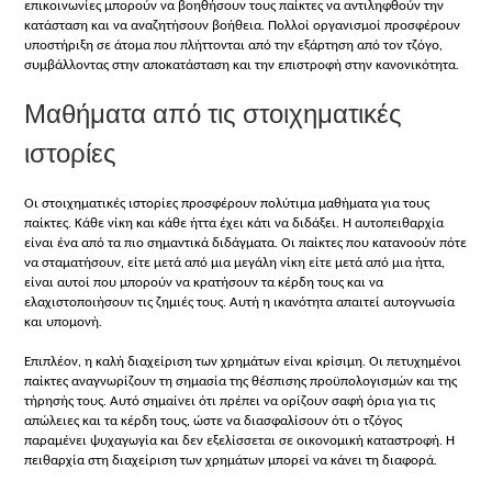
επικοινωνίες μπορούν να βοηθήσουν τους παίκτες να αντιληφθούν την
κατάσταση και να αναζητήσουν βοήθεια. Πολλοί οργανισμοί προσφέρουν
υποστήριξη σε άτομα που πλήττονται από την εξάρτηση από τον τζόγο,
συμβάλλοντας στην αποκατάσταση και την επιστροφή στην κανονικότητα.
Μαθήματα από τις στοιχηματικές
ιστορίες
Οι στοιχηματικές ιστορίες προσφέρουν πολύτιμα μαθήματα για τους
παίκτες. Κάθε νίκη και κάθε ήττα έχει κάτι να διδάξει. Η αυτοπειθαρχία
είναι ένα από τα πιο σημαντικά διδάγματα. Οι παίκτες που κατανοούν πότε
να σταματήσουν, είτε μετά από μια μεγάλη νίκη είτε μετά από μια ήττα,
είναι αυτοί που μπορούν να κρατήσουν τα κέρδη τους και να
ελαχιστοποιήσουν τις ζημιές τους. Αυτή η ικανότητα απαιτεί αυτογνωσία
και υπομονή.
Επιπλέον, η καλή διαχείριση των χρημάτων είναι κρίσιμη. Οι πετυχημένοι
παίκτες αναγνωρίζουν τη σημασία της θέσπισης προϋπολογισμών και της
τήρησής τους. Αυτό σημαίνει ότι πρέπει να ορίζουν σαφή όρια για τις
απώλειες και τα κέρδη τους, ώστε να διασφαλίσουν ότι ο τζόγος
παραμένει ψυχαγωγία και δεν εξελίσσεται σε οικονομική καταστροφή. Η
πειθαρχία στη διαχείριση των χρημάτων μπορεί να κάνει τη διαφορά.