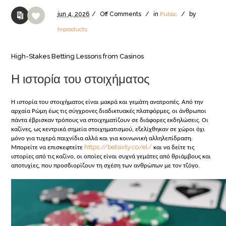
jun
4,
2026
/
Off
Comments
/
in
Public
/
by
hrproducts
High-Stakes Betting Lessons from Casinos
Η ιστορία του στοιχήματος
Η ιστορία του στοιχήματος είναι μακρά και γεμάτη ανατροπές. Από την
αρχαία Ρώμη έως τις σύγχρονες διαδικτυακές πλατφόρμες, οι άνθρωποι
πάντα έβρισκαν τρόπους να στοιχηματίζουν σε διάφορες εκδηλώσεις. Οι
καζίνες, ως κεντρικά σημεία στοιχηματισμού, εξελίχθηκαν σε χώροι όχι
μόνο για τυχερά παιχνίδια αλλά και για κοινωνική αλληλεπίδραση.
Μπορείτε να επισκεφτείτε
https://betsixty.co/el/
και να δείτε τις
ιστορίες από τις καζίνο, οι οποίες είναι συχνά γεμάτες από θριάμβους και
αποτυχίες, που προσδιορίζουν τη σχέση των ανθρώπων με τον τζόγο.