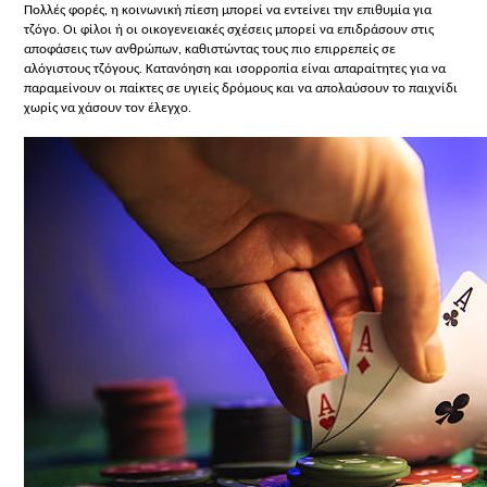
Πολλές φορές, η κοινωνική πίεση μπορεί να εντείνει την επιθυμία για
τζόγο. Οι φίλοι ή οι οικογενειακές σχέσεις μπορεί να επιδράσουν στις
αποφάσεις των ανθρώπων, καθιστώντας τους πιο επιρρεπείς σε
αλόγιστους τζόγους. Κατανόηση και ισορροπία είναι απαραίτητες για να
παραμείνουν οι παίκτες σε υγιείς δρόμους και να απολαύσουν το παιχνίδι
χωρίς να χάσουν τον έλεγχο.