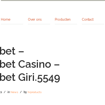
Home
Over ons
Producten
Contact
bet –
et Casino –
et Giri.5549
s
/
in
News
/
by
hrproducts