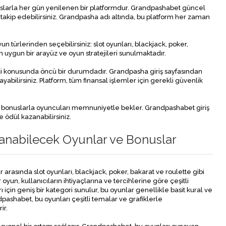
larla her gün yenilenen bir platformdur. Grandpashabet güncel
takip edebilirsiniz. Grandpasha adı altında, bu platform her zaman
un türlerinden seçebilirsiniz: slot oyunları, blackjack, poker,
n uygun bir arayüz ve oyun stratejileri sunulmaktadır.
ği konusunda öncü bir durumdadır. Grandpasha giriş sayfasından
ayabilirsiniz. Platform, tüm finansal işlemler için gerekli güvenlik
 bonuslarla oyuncuları memnuniyetle bekler. Grandpashabet giriş
e ödül kazanabilirsiniz.
nabilecek Oyunlar ve Bonuslar
rasında slot oyunları, blackjack, poker, bakarat ve roulette gibi
 oyun, kullanıcıların ihtiyaçlarına ve tercihlerine göre çeşitli
 için geniş bir kategori sunulur, bu oyunlar genellikle basit kural ve
andpashabet, bu oyunları çeşitli temalar ve grafiklerle
ir.