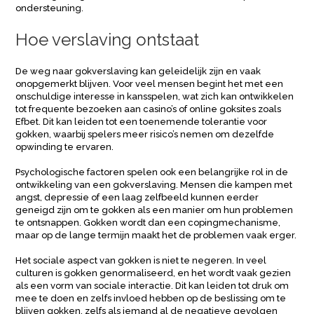
ondersteuning.
Hoe verslaving ontstaat
De weg naar gokverslaving kan geleidelijk zijn en vaak
onopgemerkt blijven. Voor veel mensen begint het met een
onschuldige interesse in kansspelen, wat zich kan ontwikkelen
tot frequente bezoeken aan casino’s of online goksites zoals
Efbet. Dit kan leiden tot een toenemende tolerantie voor
gokken, waarbij spelers meer risico’s nemen om dezelfde
opwinding te ervaren.
Psychologische factoren spelen ook een belangrijke rol in de
ontwikkeling van een gokverslaving. Mensen die kampen met
angst, depressie of een laag zelfbeeld kunnen eerder
geneigd zijn om te gokken als een manier om hun problemen
te ontsnappen. Gokken wordt dan een copingmechanisme,
maar op de lange termijn maakt het de problemen vaak erger.
Het sociale aspect van gokken is niet te negeren. In veel
culturen is gokken genormaliseerd, en het wordt vaak gezien
als een vorm van sociale interactie. Dit kan leiden tot druk om
mee te doen en zelfs invloed hebben op de beslissing om te
blijven gokken, zelfs als iemand al de negatieve gevolgen