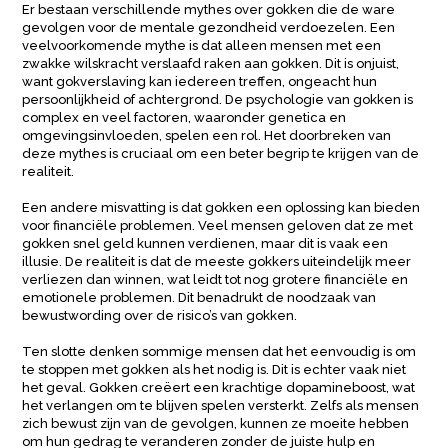
Er bestaan verschillende mythes over gokken die de ware
gevolgen voor de mentale gezondheid verdoezelen. Een
veelvoorkomende mythe is dat alleen mensen met een
zwakke wilskracht verslaafd raken aan gokken. Dit is onjuist,
want gokverslaving kan iedereen treffen, ongeacht hun
persoonlijkheid of achtergrond. De psychologie van gokken is
complex en veel factoren, waaronder genetica en
omgevingsinvloeden, spelen een rol. Het doorbreken van
deze mythes is cruciaal om een beter begrip te krijgen van de
realiteit.
Een andere misvatting is dat gokken een oplossing kan bieden
voor financiële problemen. Veel mensen geloven dat ze met
gokken snel geld kunnen verdienen, maar dit is vaak een
illusie. De realiteit is dat de meeste gokkers uiteindelijk meer
verliezen dan winnen, wat leidt tot nog grotere financiële en
emotionele problemen. Dit benadrukt de noodzaak van
bewustwording over de risico’s van gokken.
Ten slotte denken sommige mensen dat het eenvoudig is om
te stoppen met gokken als het nodig is. Dit is echter vaak niet
het geval. Gokken creëert een krachtige dopamineboost, wat
het verlangen om te blijven spelen versterkt. Zelfs als mensen
zich bewust zijn van de gevolgen, kunnen ze moeite hebben
om hun gedrag te veranderen zonder de juiste hulp en