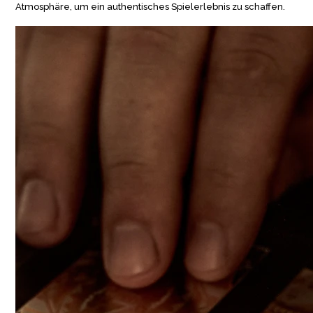
Atmosphäre, um ein authentisches Spielerlebnis zu schaffen.