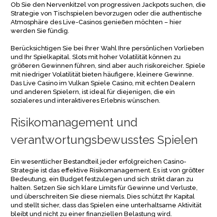
Ob Sie den Nervenkitzel von progressiven Jackpots suchen, die
Strategie von Tischspielen bevorzugen oder die authentische
Atmosphäre des Live-Casinos genießen möchten – hier
werden Sie fündig.
Berücksichtigen Sie bei Ihrer Wahl Ihre persönlichen Vorlieben
und Ihr Spielkapital. Slots mit hoher Volatilität können zu
größeren Gewinnen führen, sind aber auch risikoreicher. Spiele
mit niedriger Volatilität bieten häufigere, kleinere Gewinne.
Das Live Casino im Vulkan Spiele Casino, mit echten Dealern
und anderen Spielern, ist ideal für diejenigen, die ein
sozialeres und interaktiveres Erlebnis wünschen.
Risikomanagement und
verantwortungsbewusstes Spielen
Ein wesentlicher Bestandteil jeder erfolgreichen Casino-
Strategie ist das effektive Risikomanagement. Es ist von größter
Bedeutung, ein Budget festzulegen und sich strikt daran zu
halten. Setzen Sie sich klare Limits für Gewinne und Verluste,
und überschreiten Sie diese niemals. Dies schützt Ihr Kapital
und stellt sicher, dass das Spielen eine unterhaltsame Aktivität
bleibt und nicht zu einer finanziellen Belastung wird.