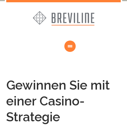
Gewinnen Sie mit
einer Casino-
Strategie