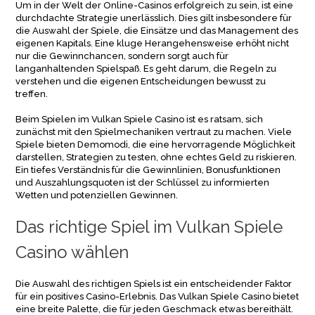
Um in der Welt der Online-Casinos erfolgreich zu sein, ist eine
durchdachte Strategie unerlässlich. Dies gilt insbesondere für
die Auswahl der Spiele, die Einsätze und das Management des
eigenen Kapitals. Eine kluge Herangehensweise erhöht nicht
nur die Gewinnchancen, sondern sorgt auch für
langanhaltenden Spielspaß. Es geht darum, die Regeln zu
verstehen und die eigenen Entscheidungen bewusst zu
treffen.
Beim Spielen im Vulkan Spiele Casino ist es ratsam, sich
zunächst mit den Spielmechaniken vertraut zu machen. Viele
Spiele bieten Demomodi, die eine hervorragende Möglichkeit
darstellen, Strategien zu testen, ohne echtes Geld zu riskieren.
Ein tiefes Verständnis für die Gewinnlinien, Bonusfunktionen
und Auszahlungsquoten ist der Schlüssel zu informierten
Wetten und potenziellen Gewinnen.
Das richtige Spiel im Vulkan Spiele
Casino wählen
Die Auswahl des richtigen Spiels ist ein entscheidender Faktor
für ein positives Casino-Erlebnis. Das Vulkan Spiele Casino bietet
eine breite Palette, die für jeden Geschmack etwas bereithält.