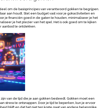
ntieel om de basisprincipes van verantwoord gokken te begrijpen.
 daar aan houdt. Stel een budget vast voor je gokactiviteiten en
 Door je financiën goed in de gaten te houden, minimaliseer je het
liseer je het plezier van het spel. Het is ook goed om te kijken
 aanbod te ontdekken.
e zijn van de tijd die je aan gokken besteedt. Gokken moet een
an stress te ontsnappen. Door je tijd te beperken, kun je ervoor
id blijft en dat het niet ten koste gaat van andere belangrijke