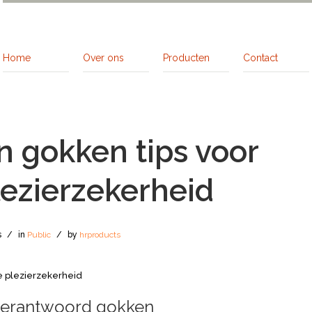
Home
Over ons
Producten
Contact
n gokken tips voor
ezierzekerheid
s
/
in
Public
/
by
hrproducts
e plezierzekerheid
 verantwoord gokken