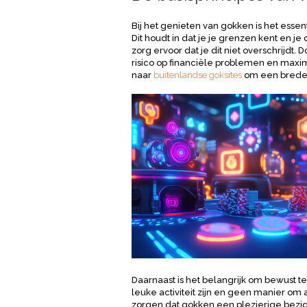
Bij het genieten van gokken is het esse
Dit houdt in dat je je grenzen kent en je
zorg ervoor dat je dit niet overschrijdt.
risico op financiële problemen en maxima
naar
buitenlandse goksites
om een breder
Daarnaast is het belangrijk om bewust t
leuke activiteit zijn en geen manier om a
zorgen dat gokken een plezierige bezighe