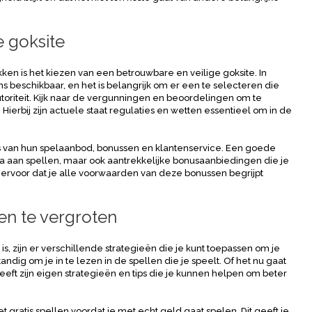
e goksite
ken is het kiezen van een betrouwbare en veilige goksite. In
s beschikbaar, en het is belangrijk om er een te selecteren die
toriteit. Kijk naar de vergunningen en beoordelingen om te
 Hierbij zijn actuele staat regulaties en wetten essentieel om in de
sis van hun spelaanbod, bonussen en klantenservice. Een goede
la aan spellen, maar ook aantrekkelijke bonusaanbiedingen die je
ervoor dat je alle voorwaarden van deze bonussen begrijpt
en te vergroten
, zijn er verschillende strategieën die je kunt toepassen om je
tandig om je in te lezen in de spellen die je speelt. Of het nu gaat
 heeft zijn eigen strategieën en tips die je kunnen helpen om beter
t gratis spellen voordat je met echt geld gaat spelen. Dit geeft je