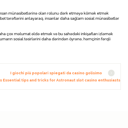
ə insan münasibətlərinə olan rolunu dərk etməyə kömək etmək
t tərəflərini anlayaraq, insanlar daha sağlam sosial münasibətlər
aha çox məlumat əldə etmək və bu sahədəki inkişafları izləmək
qumarın sosial təsirlərini daha dərindən öyrənə, həmçinin fərqli
I giochi più popolari spiegati da casino golisimo
 Essential tips and tricks for Astronaut slot casino enthusiasts