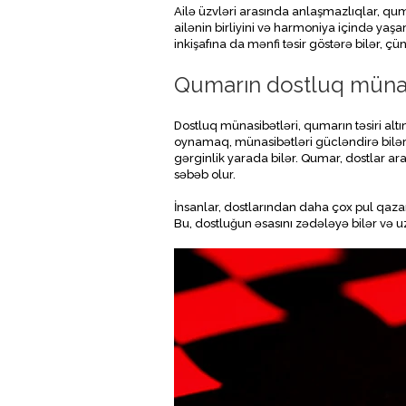
Ailə üzvləri arasında anlaşmazlıqlar, qum
ailənin birliyini və harmoniya içində yaş
inkişafına da mənfi təsir göstərə bilər, ç
Qumarın dostluq münasi
Dostluq münasibətləri, qumarın təsiri alt
oynamaq, münasibətləri gücləndirə bilər
gərginlik yarada bilər. Qumar, dostlar a
səbəb olur.
İnsanlar, dostlarından daha çox pul qazan
Bu, dostluğun əsasını zədələyə bilər və u