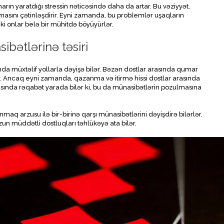
arın yaratdığı stressin nəticəsində daha da artar. Bu vəziyyət,
amasını çətinləşdirir. Eyni zamanda, bu problemlər uşaqların
ünki onlar belə bir mühitdə böyüyürlər.
bətlərinə təsiri
ında müxtəlif yollarla dəyişə bilər. Bəzən dostlar arasında qumar
. Ancaq eyni zamanda, qazanma və itirmə hissi dostlar arasında
rasında rəqabət yarada bilər ki, bu da münasibətlərin pozulmasına
maq arzusu ilə bir-birinə qarşı münasibətlərini dəyişdirə bilərlər.
zun müddətli dostluqları təhlükəyə ata bilər.