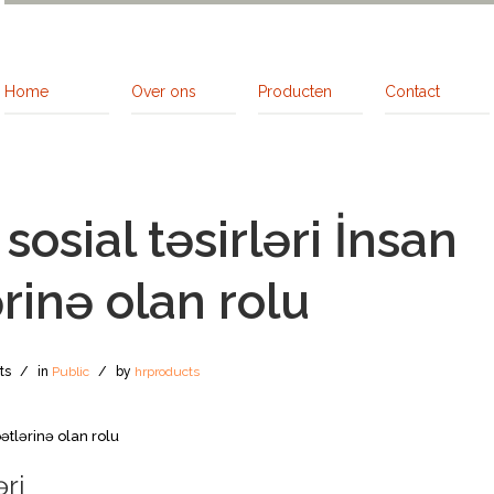
Home
Over ons
Producten
Contact
sosial təsirləri İnsan
rinə olan rolu
ts
/
in
Public
/
by
hrproducts
ətlərinə olan rolu
ri