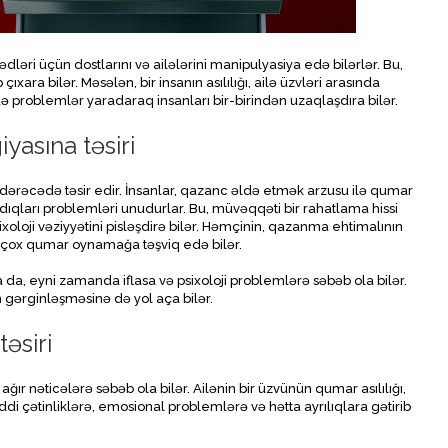
əri üçün dostlarını və ailələrini manipulyasiya edə bilərlər. Bu,
ıxara bilər. Məsələn, bir insanın asılılığı, ailə üzvləri arasında
də problemlər yaradaraq insanları bir-birindən uzaqlaşdıra bilər.
yasına təsiri
 dərəcədə təsir edir. İnsanlar, qazanc əldə etmək arzusu ilə qumar
ıqları problemləri unudurlar. Bu, müvəqqəti bir rahatlama hissi
oloji vəziyyətini pisləşdirə bilər. Həmçinin, qazanma ehtimalının
 çox qumar oynamağa təşviq edə bilər.
a da, eyni zamanda iflasa və psixoloji problemlərə səbəb ola bilər.
n gərginləşməsinə də yol aça bilər.
əsiri
 ağır nəticələrə səbəb ola bilər. Ailənin bir üzvünün qumar asılılığı,
ddi çətinliklərə, emosional problemlərə və hətta ayrılıqlara gətirib