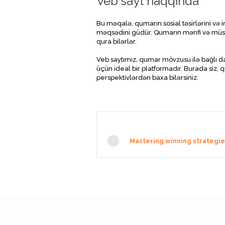
Veb sayt haqqında
Bu məqalə, qumarın sosial təsirlərini v
məqsədini güdür. Qumarın mənfi və müsbə
qura bilərlər.
Veb saytımız, qumar mövzusu ilə bağlı d
üçün ideal bir platformadır. Burada siz, 
perspektivlərdən baxa bilərsiniz.
Mastering winning strategies