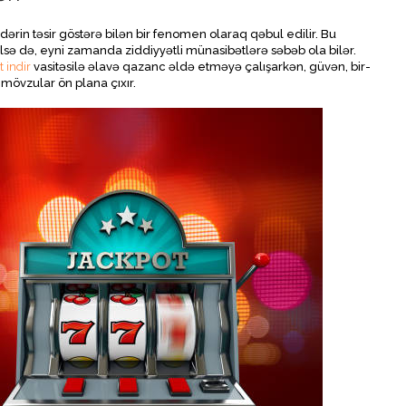
dərin təsir göstərə bilən bir fenomen olaraq qəbul edilir. Bu
ilsə də, eyni zamanda ziddiyyətli münasibətlərə səbəb ola bilər.
 indir
vasitəsilə əlavə qazanc əldə etməyə çalışarkən, güvən, bir-
mövzular ön plana çıxır.