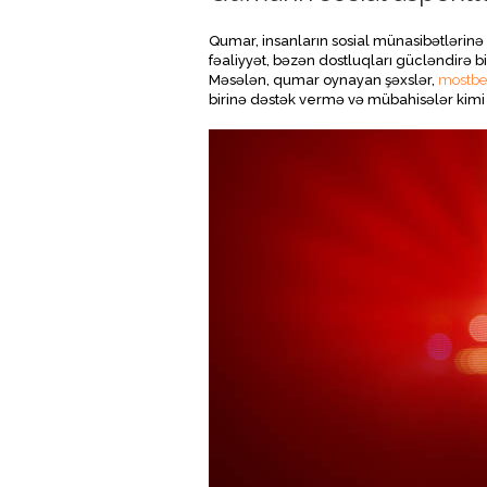
Qumar, insanların sosial münasibətlərinə 
fəaliyyət, bəzən dostluqları gücləndirə b
Məsələn, qumar oynayan şəxslər,
mostbet
birinə dəstək vermə və mübahisələr kimi 