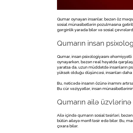
Qumar oynayan insanlar, bəzən öz məqsədl
sosial münasibətlərin pozulmasına gətirib ç
gərginlik yarada bilər və sosial çevrələr
Qumarın insan psixologi
Qumar, insan psixologiyasını əhəmiyyətli
oynayarkən, bəzən real həyatda qarşılaşd
yaratsa da, uzun müddətdə insanların psix
yüksək olduğu düşüncəsi, insanları daha
Bu, nəticədə insanın özünə inamını artırs
Bu cür vəziyyətlər, insan münasibətlərini
Qumarın ailə üzvlərinə t
Ailə içində qumarın sosial təsirləri, bəzən
bütün ailəyə mənfi təsir edə bilər. Bu, ma
çıxara bilər.