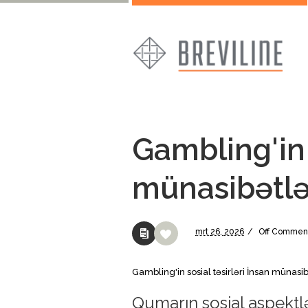
Gambling'in 
münasibətlə
mrt
26,
2026
/
Off
Commen
Gambling'in sosial təsirləri İnsan münasib
Qumarın sosial aspektlə