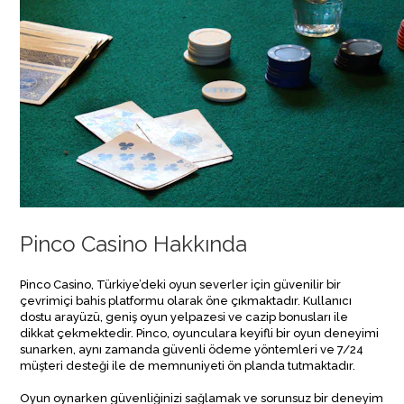
Pinco Casino Hakkında
Pinco Casino, Türkiye’deki oyun severler için güvenilir bir
çevrimiçi bahis platformu olarak öne çıkmaktadır. Kullanıcı
dostu arayüzü, geniş oyun yelpazesi ve cazip bonusları ile
dikkat çekmektedir. Pinco, oyunculara keyifli bir oyun deneyimi
sunarken, aynı zamanda güvenli ödeme yöntemleri ve 7/24
müşteri desteği ile de memnuniyeti ön planda tutmaktadır.
Oyun oynarken güvenliğinizi sağlamak ve sorunsuz bir deneyim