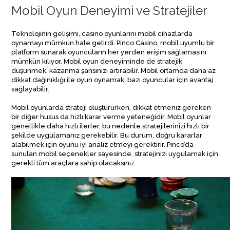
Mobil Oyun Deneyimi ve Stratejiler
Teknolojinin gelişimi, casino oyunlarını mobil cihazlarda
oynamayı mümkün hale getirdi. Pinco Casino, mobil uyumlu bir
platform sunarak oyuncuların her yerden erişim sağlamasını
mümkün kılıyor. Mobil oyun deneyiminde de stratejik
düşünmek, kazanma şansınızı artırabilir. Mobil ortamda daha az
dikkat dağınıklığı ile oyun oynamak, bazı oyuncular için avantaj
sağlayabilir.
Mobil oyunlarda strateji oluştururken, dikkat etmeniz gereken
bir diğer husus da hızlı karar verme yeteneğidir. Mobil oyunlar
genellikle daha hızlı ilerler, bu nedenle stratejilerinizi hızlı bir
şekilde uygulamanız gerekebilir. Bu durum, doğru kararlar
alabilmek için oyunu iyi analiz etmeyi gerektirir. Pinco’da
sunulan mobil seçenekler sayesinde, stratejinizi uygulamak için
gerekli tüm araçlara sahip olacaksınız.