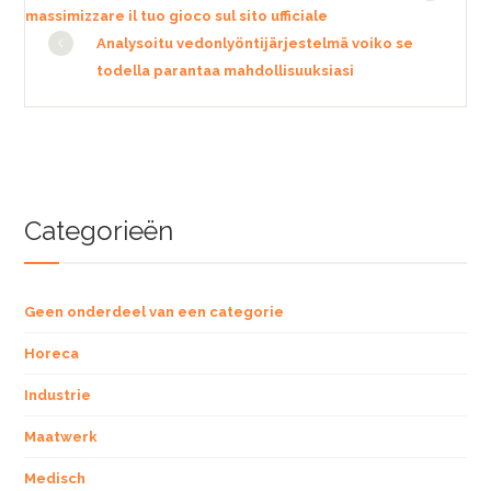
massimizzare il tuo gioco sul sito ufficiale
Analysoitu vedonlyöntijärjestelmä voiko se
todella parantaa mahdollisuuksiasi
Categorieën
Geen onderdeel van een categorie
Horeca
Industrie
Maatwerk
Medisch