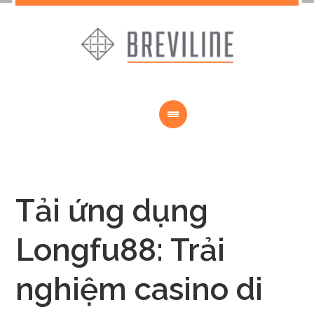
Tải ứng dụng
Longfu88: Trải
nghiệm casino di