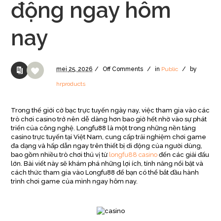
động ngay hôm
nay
mei
25,
2026
/
Off
Comments
/
in
Public
/
by
hrproducts
Trong thế giới cờ bạc trực tuyến ngày nay, việc tham gia vào các
trò chơi casino trở nên dễ dàng hơn bao giờ hết nhờ vào sự phát
triển của công nghệ. Longfu88 là một trong những nền tảng
casino trực tuyến tại Việt Nam, cung cấp trải nghiệm chơi game
đa dạng và hấp dẫn ngay trên thiết bị di động của người dùng,
bao gồm nhiều trò chơi thú vị từ
longfu88 casino
đến các giải đấu
lớn. Bài viết này sẽ khám phá những lợi ích, tính năng nổi bật và
cách thức tham gia vào Longfu88 để bạn có thể bắt đầu hành
trình chơi game của mình ngay hôm nay.